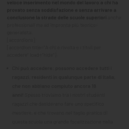
veloce inserimento nel mondo del lavoro a chi ha
provato senza soddisfazione e senza arrivare a
conclusione la strade delle scuole superiori
anche
professionali ma ad impronta più teorico-
generalista.
[accordions]
[accordion title=”A chi è rivolta e i titoli per
accedere” load=”hide”]
Chi può accedere
:
possono accedere tutti i
ragazzi, residenti in qualunque parte di Italia,
che non abbiano compiuto ancora 18
anni!
Spesso troviamo tra i nostri studenti
ragazzi che desiderano fare uno specifico
mestiere, e che trovano nel taglio pratico di
questa scuola una grande focalizzazione nella