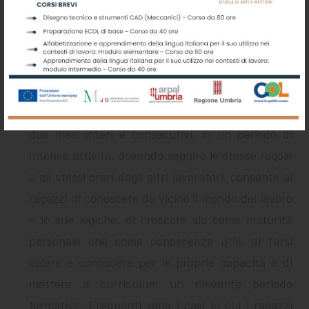
preparazione di base molto solida e una
motivazione fortissima. “Tu gli dici cosa fare, e
loro sanno già dove mettere le mani. Si vede che
fanno tanta pratica già a scuola” “questo è il
mestiere che vogliono fare, e si vede, ci mettono
passione e impegno”. L’immersione in azienda per
due mesi interi e consecutivi, in un periodo di
intensa attività, dovendo seguire le stesse regole
e gli stessi orari degli altri lavoratori, consente ai
ragazzi di conoscere da vicino il mondo del lavoro
e le sue logiche, di crescere sia come maturità
personale che come conoscenze utili, di farsi
valere e conoscere per le proprie capacità e di
mettere a curriculum un rilevante periodo
formativo. Frequenti sono i casi in cui i ragazzi