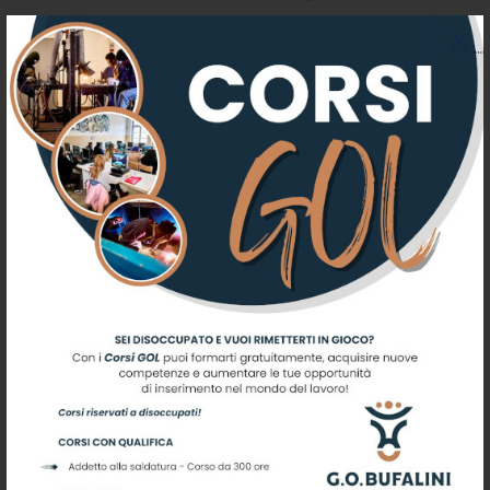
malizie” del mestiere. Nelle ore di laboratorio gli
allievi imparano a lavorare con gli utensili e i
macchinari, sia attraverso l’esperienza diretta,
che osservando il modo di lavorare dei compagni,
andando a comprendere come migliorarsi anche
attraverso l’osservazione degli errori altrui. Il
rapporto tra allievi e insegnanti viene descritto
dagli studenti con grande soddisfazione come un
rapporto alla pari, di grande rispetto reciproco.
Gli stage
: chiedetelo agli imprenditori che hanno
avuto in stage gli allievi della Scuola Bufalini: tutti
concorderanno nei giudizi di apprezzamento per
questi ragazzi che affrontano alla fine di ogni
anno scolastico due mesi in azienda, con una