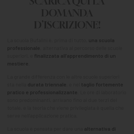
SCARICA
QUI
LA
CHI SIAMO
DOMANDA
PER LE IMPRESE
D’ISCRIZIONE!
PER I DOCENTI
La scuola Bufalini è, prima di tutto,
una scuola
BANDI E CONCORSI
professionale
, alternativa al percorso delle scuole
superiori, e
finalizzata all’apprendimento di un
EVENTI E NEWS
mestiere
.
CONTATTI
La grande differenza con le altre scuole superiori
sta nella
durata triennale
, e nel
taglio fortemente
pratico e professionalizzante
. Le ore di laboratorio
sono predominanti, arrivano fino ai due terzi del
totale, e la teoria che viene privilegiata è quella che
serve nell’applicazione pratica.
La scuola è pensata per dare una
alternativa di