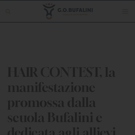
Offerta formativa
Servizio Digipass
Erasmus +
HAIR CONTEST, la
manifestazione
S.C.U.
promossa dalla
ISCRIVITI
scuola Bufalini e
dedicata agli allievi