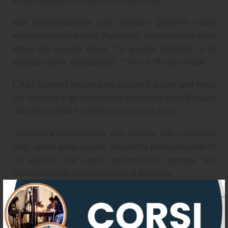
Alla manifestazione sono sempre presenti ospiti
eccezionali come Aldo Signoretti, acconciatore degli
attori del premio Oscar “La grande bellezza” o di
kolossal come “Apocalypto”, “Troy” e “Moulin rouge”
L’Hair Contest ideato dalla Scuola è anche una festa
per celebrare gli eccezionali progressi della Bufalini
nel campo della formazione in questi anni.
L’iniziativa rappresenta uno stimolo alla creatività
degli allievi della scuola, creatività indispensabile in
un settore che vede l’acconciatore sempre più
trasformarsi in un consulente di bellezza.
Il direttore della Bufalini Menichetti ha spiegato che
“HaircontestBufalini” nasce per dare visibilità alle
buone pratiche didattiche e formative adottate dal