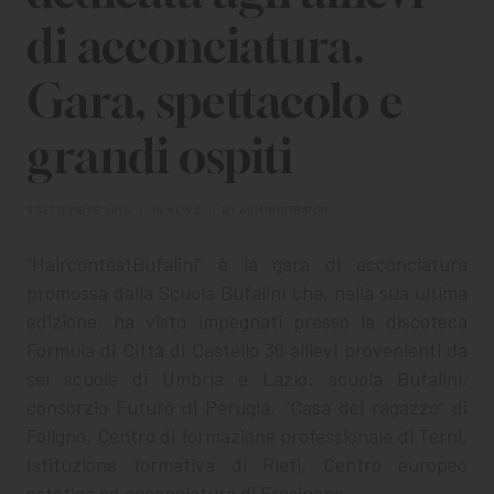
CHI SIAMO
di acconciatura.
PER LE IMPRESE
Gara, spettacolo e
PER I DOCENTI
grandi ospiti
BANDI E CONCORSI
EVENTI E NEWS
8 SETTEMBRE 2015
|
IN
NEWS
|
BY
ADMINISTRATOR
“HaircontestBufalini” è la gara di acconciatura
CONTATTI
promossa dalla Scuola Bufalini che, nella sua ultima
edizione, ha visto impegnati presso la discoteca
Formula di Città di Castello 36 allievi provenienti da
sei scuole di Umbria e Lazio: scuola Bufalini,
consorzio Futuro di Perugia, “Casa del ragazzo” di
Foligno, Centro di formazione professionale di Terni,
Istituzione formativa di Rieti, Centro europeo
estetica ed acconciatura di Frosinone.