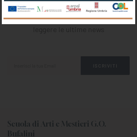
Iscriviti alla nostra newsletter
Registrati per ricevere offerte e
leggere le ultime news
Scuola di Arti e Mestieri G.O.
Bufalini