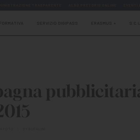
MINISTRAZIONE TRASPARENTE
ALBO PRETORIO ONLINE
EVENTI
FORMATIVA
SERVIZIO DIGIPASS
ERASMUS +
S.C.U
gna pubblicitari
2015
IN
FOTO
|
BY
BUFALINI