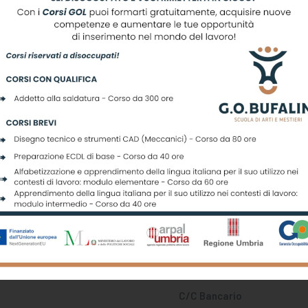
scriviti alla nostra newslett
Registrati per ricevere offerte e leggere le ultime news
C/C Bancario