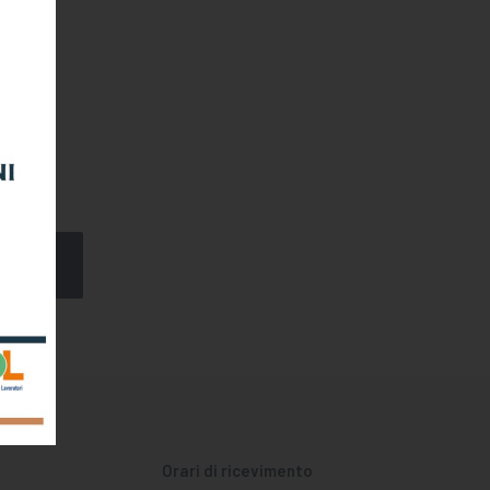
er
Orari di ricevimento