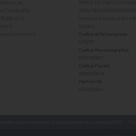
tolomeo, sn
MONTE DEI PASCHI DI SIEN
di Castello (PG)
IBAN IT82H01030216000000
075.855.42.45
Intestato a Scuola di Arti e 
lini.it
Bufalini
pcert.postecert.it
Codice di Fatturazione
UF5PPF
Codice Meccanografico
PGCF001007
Codice Fiscale
81003130549
Partita IVA
01348130541
sabile del procedimento di pubblicazione dei contenuti (RPP)
Pri