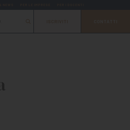
 & NEWS
PER LE IMPRESE
PER I DOCENTI
ISCRIVITI
CONTATTI
.
a