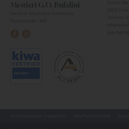
Via San Bar
Mestieri G.O. Bufalini
06012 Città 
Centro di Istruzione e Formazione
Telefono - 
Professionale - ASP
info@gobufa
gobufalini@
Amministrazione Trasparente
Albo Pretorio Online
Respon