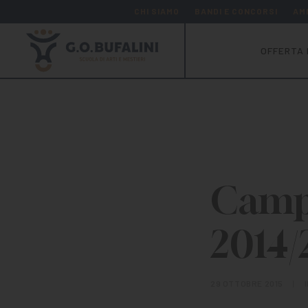
CHI SIAMO
BANDI E CONCORSI
AM
OFFERTA 
Campa
2014/
29 OTTOBRE 2015
|