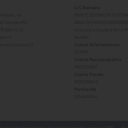
C/C Bancario
tolomeo, sn
MONTE DEI PASCHI DI SIEN
di Castello (PG)
IBAN IT82H01030216000000
075.855.42.45
Intestato a Scuola di Arti e 
lini.it
Bufalini
pcert.postecert.it
Codice di Fatturazione
UF5PPF
Codice Meccanografico
PGCF001007
Codice Fiscale
81003130549
Partita IVA
01348130541
sabile del procedimento di pubblicazione dei contenuti (RPP)
Pri