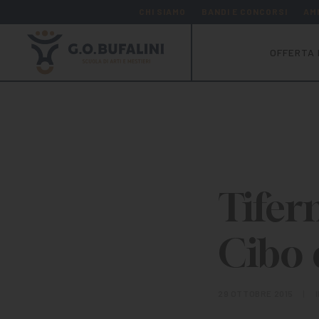
CHI SIAMO
BANDI E CONCORSI
AM
OFFERTA 
Tifern
Cibo 
29 OTTOBRE 2015
|