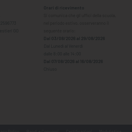
Orari di ricevimento
A
Si comunica che gli uffici della scuola,
02596773
nel periodo estivo, osserveranno il
Mestieri GO
seguente orario:
Dal 03/08/2026 al 29/08/2026
Dal Lunedì al Venerdì
dalle 8:00 alle 14:00
Dal 07/08/2026 al 16/08/2026
Chiuso
vacy Policy
Bandi e Concorsi
Certificazioni
Modulistica