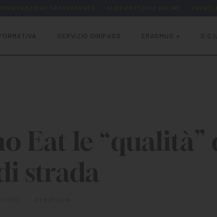
MINISTRAZIONE TRASPARENTE
ALBO PRETORIO ONLINE
EVENTI
FORMATIVA
SERVIZIO DIGIPASS
ERASMUS +
S.C.U
o Eat le “qualità” 
di strada
IN
FOTO
|
BY
BUFALINI