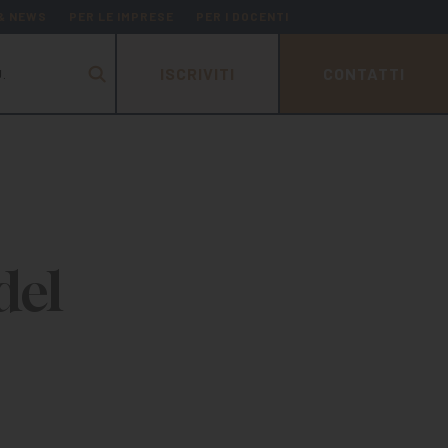
 & NEWS
PER LE IMPRESE
PER I DOCENTI
ISCRIVITI
CONTATTI
.
del