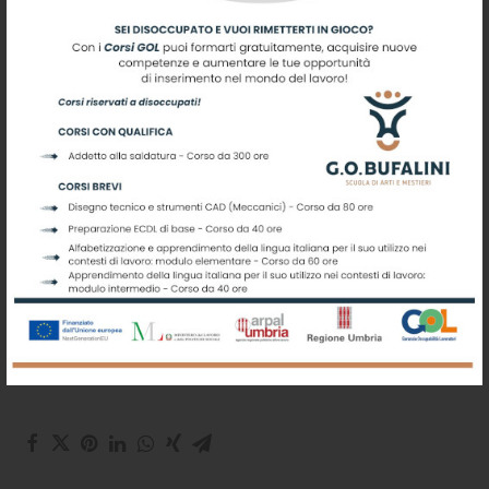
tutor.meccanica@gobufalini.it
oppure il numero 075/8554245.