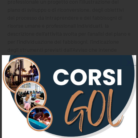
professionale un progetto con l’illustrazione del
piano di sviluppo o di riconversione, degli obiettivi
del processo da intraprendere e dei fabbisogni di
risorse umane e professionali individuati, la
descrizione dell’attività svolta per l’analisi del piano e
per l’individuazione dei fabbisogni, l’indicazione
degli strumenti previsti dall’Avviso che intende
utilizzare, con i relativi costi, modalità e tempi di
attuazione.
Si invitano pertanto le Imprese interessate a
contattare, per ulteriori informazioni, per accordi
ed assistenza personalizzata,
la dr.ssa Maria Teresa Crocioni
tutor.ristorazione@gobufalini.it
la dr.ssa Silvia Piccioni