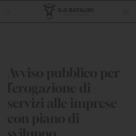
Offerta formativa
Servizio Digipass
Erasmus +
Avviso pubblico per
l’erogazione di
S.C.U.
servizi alle imprese
ISCRIVITI
con piano di
sviluppo