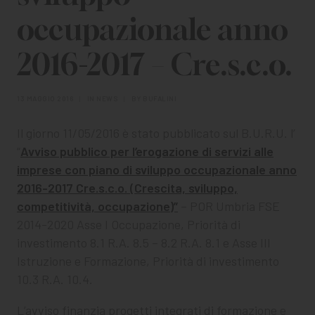
CHI SIAMO
occupazionale anno
PER LE IMPRESE
2016-2017 – Cre.s.c.o.
PER I DOCENTI
13 MAGGIO 2016
|
IN
NEWS
|
BY
BUFALINI
BANDI E CONCORSI
Il giorno 11/05/2016 è stato pubblicato sul B.U.R.U. l’
EVENTI E NEWS
“
Avviso pubblico per l’erogazione di servizi alle
imprese con piano di sviluppo occupazionale anno
CONTATTI
2016-2017 Cre.s.c.o. (Crescita, sviluppo,
competitività, occupazione)”
– POR Umbria FSE
2014-2020 Asse I Occupazione, Priorità di
investimento 8.1 R.A. 8.5 – 8.2 R.A. 8.1 e Asse III
Istruzione e Formazione, Priorità di investimento
10.3 R.A. 10.4.
L’avviso finanzia progetti integrati di formazione e