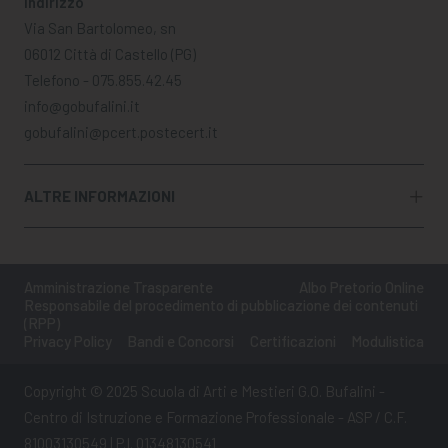
Indirizzo
Via San Bartolomeo, sn
06012 Città di Castello (PG)
Telefono - 075.855.42.45
info@gobufalini.it
gobufalini@pcert.postecert.it
ALTRE INFORMAZIONI
Amministrazione Trasparente
Albo Pretorio Online
Responsabile del procedimento di pubblicazione dei contenuti
(RPP)
Privacy Policy
Bandi e Concorsi
Certificazioni
Modulistica
Copyright © 2025 Scuola di Arti e Mestieri G.O. Bufalini -
Centro di Istruzione e Formazione Professionale - ASP / C.F.
81003130549 | P.I. 01348130541