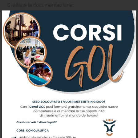
Si allega la documentazione:
Servizio Civile volantino
Note informative al Bando 2017
bando-regione-umbria-2017
allegato2_domanda_di_ammissione_Bufalini_2017
allegato-3-dichiarazione-titoli
Allegato6-Italia-Schema-Sintesi-Progetto _1_