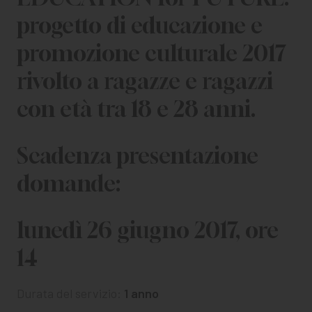
CHI SIAMO
progetto di educazione e
PER LE IMPRESE
promozione culturale 2017
PER I DOCENTI
rivolto a ragazze e ragazzi
BANDI E CONCORSI
con età tra 18 e 28 anni.
EVENTI E NEWS
Scadenza presentazione
CONTATTI
domande:
lunedì 26 giugno 2017, ore
14
Durata del servizio:
1 anno