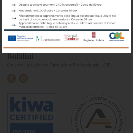
Scuola di Arti e Mestieri G.O.
Bufalini
Centro di Istruzione e Formazione Professionale - ASP