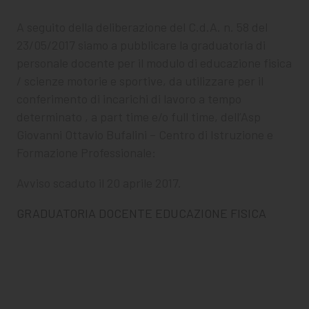
CHI SIAMO
A seguito della deliberazione del C.d.A. n. 58 del
PER LE IMPRESE
23/05/2017 siamo a pubblicare la graduatoria di
personale docente per il modulo di educazione fisica
PER I DOCENTI
/ scienze motorie e sportive, da utilizzare per il
conferimento di incarichi di lavoro a tempo
BANDI E CONCORSI
determinato , a part time e/o full time, dell’Asp
EVENTI E NEWS
Giovanni Ottavio Bufalini – Centro di Istruzione e
Formazione Professionale:
CONTATTI
Avviso scaduto il 20 aprile 2017.
GRADUATORIA DOCENTE EDUCAZIONE FISICA