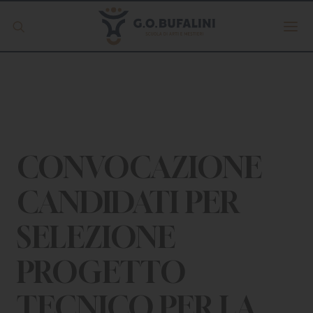
Offerta formativa
Servizio Digipass
Erasmus +
CONVOCAZIONE
CANDIDATI PER
S.C.U.
SELEZIONE
ISCRIVITI
PROGETTO
TECNICO PER LA