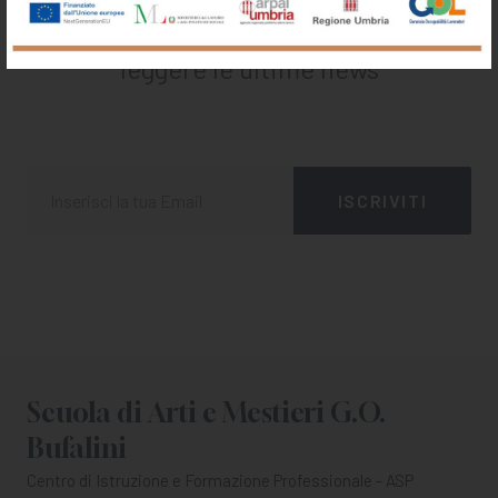
Iscriviti alla nostra newsletter
Registrati per ricevere offerte e
leggere le ultime news
Scuola di Arti e Mestieri G.O.
Bufalini
Centro di Istruzione e Formazione Professionale - ASP