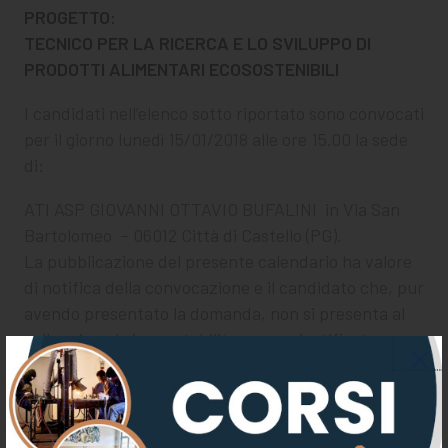
PROGETTO:
TECNICO PER LA RICERCA E LO SVILUPPO DI
PRODOTTI ALIMENTARI ECOSOSTENIBILI
I candidati nell’elenco sotto riportato sono convocati
per il giorno lunedì 15/01/2018 alle ore 15.00 la sede
di:
ATI ASP GIOVANNI OTTAVIO BUFALINI in Via San
Bartolomeo – 06012 Città di Castello (PG).
La pubblicazione del presente calendario ha valore
di notifica della convocazione e il candidato che, pur
avendo presentato la domanda, non si presenta al
colloquio nel giorno stabilito senza giustificato
motivo, è escluso dalla selezione per non aver
completato la relativa procedura.
elenco candidati ammessi alla selezione