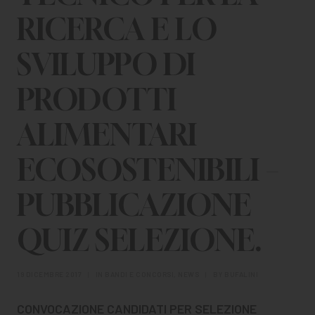
CHI SIAMO
RICERCA E LO
PER LE IMPRESE
SVILUPPO DI
PER I DOCENTI
PRODOTTI
BANDI E CONCORSI
ALIMENTARI
EVENTI E NEWS
ECOSOSTENIBILI –
CONTATTI
PUBBLICAZIONE
QUIZ SELEZIONE.
19 DICEMBRE 2017
|
IN
BANDI E CONCORSI
,
NEWS
|
BY
BUFALINI
CONVOCAZIONE CANDIDATI PER SELEZIONE