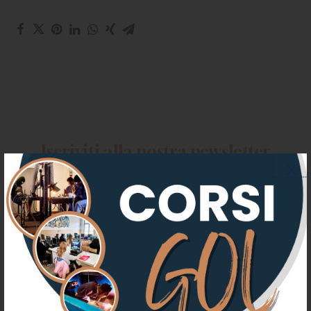
CHI SIAMO
PER LE IMPRESE
PER I DOCENTI
BANDI E CONCORSI
EVENTI E NEWS
Iscriviti alla nostra newsletter
CONTATTI
Registrati per ricevere offerte e
leggere le ultime news