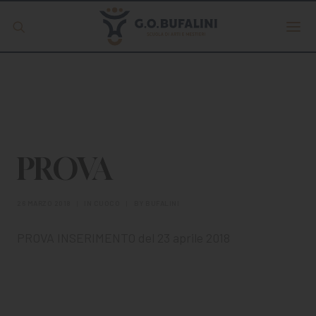
Offerta formativa
Servizio Digipass
Erasmus +
PROVA
S.C.U.
26 MARZO 2018
|
IN
CUOCO
|
BY
BUFALINI
PROVA INSERIMENTO del 23 aprile 2018
ISCRIVITI