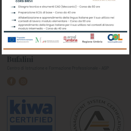
Scuola di Arti e Mestieri G.O.
Bufalini
Centro di Istruzione e Formazione Professionale - ASP