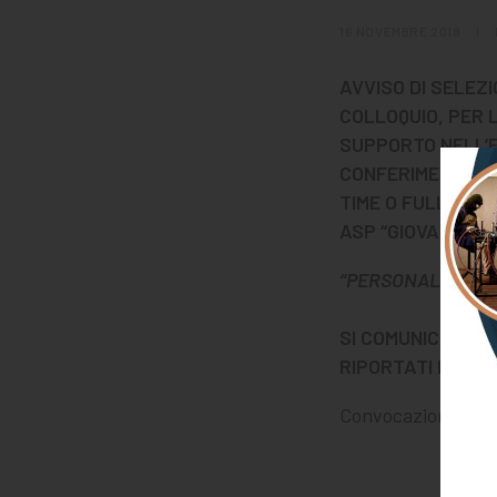
16 NOVEMBRE 2018
|
AVVISO DI SELEZ
COLLOQUIO, PER 
SUPPORTO NELL’E
CONFERIMENTO IN
TIME O FULL TIM
ASP “GIOVANNI O
“PERSONALE PER A
SI COMUNICA CHE
RIPORTATI NELL’
Convocazione prov