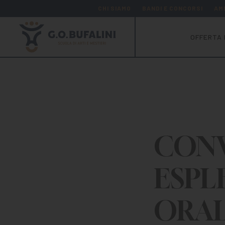
CHI SIAMO
BANDI E CONCORSI
AM
OFFERTA 
CON
ESPL
ORA