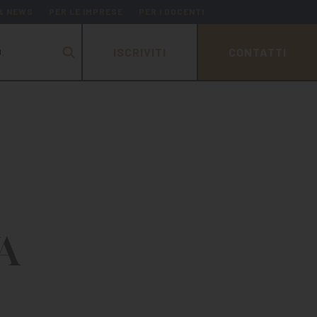
 & NEWS
PER LE IMPRESE
PER I DOCENTI
ISCRIVITI
CONTATTI
.
A