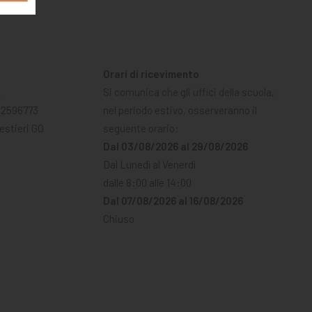
Orari di ricevimento
A
Si comunica che gli uffici della scuola,
02596773
nel periodo estivo, osserveranno il
Mestieri GO
seguente orario:
Dal 03/08/2026 al 29/08/2026
Dal Lunedì al Venerdì
dalle 8:00 alle 14:00
Dal 07/08/2026 al 16/08/2026
Chiuso