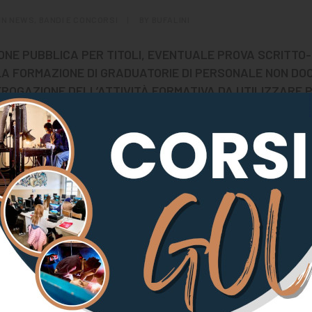
IN
NEWS
,
BANDI E CONCORSI
|
BY
BUFALINI
IONE PUBBLICA PER TITOLI, EVENTUALE PROVA SCRITTO
LA FORMAZIONE DI GRADUATORIE DI PERSONALE NON DOC
ROGAZIONE DELL’ATTIVITÀ FORMATIVA DA UTILIZZARE 
CARICHI DI LAVORO CON CCNL ENTI LOCALI A TEMPO DE
E, O PRESTAZIONE PROFESSIONALE O PRESTAZIONE OCCA
TTAVIO BUFALINI” CENTRO DI ISTRUZIONE E FORMAZIONE
TTIVITA’ DI TUTORAGGIO”
 LA “PROVA ORALE” PREVISTA DALL’AVVISO SI TERRÀ NEI
ALLEGATO:
a orale Tutorx