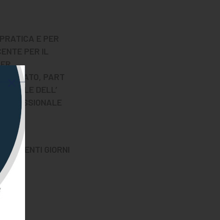
-PRATICA E PER
ENTE PER IL
PER
TERMINATO, PART
SIONALE DELL’
 PROFESSIONALE
 SEGUENTI GIORNI