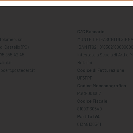
C/C Bancario
tolomeo, sn
MONTE DEI PASCHI DI SIEN
di Castello (PG)
IBAN IT82H01030216000000
075.855.42.45
Intestato a Scuola di Arti e 
lini.it
Bufalini
pcert.postecert.it
Codice di Fatturazione
UF5PPF
Codice Meccanografico
PGCF001007
Codice Fiscale
81003130549
Partita IVA
01348130541