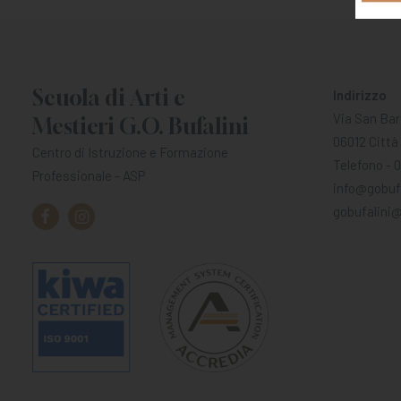
Scuola di Arti e
Indirizzo
Via San Bar
Mestieri G.O. Bufalini
06012 Città 
Centro di Istruzione e Formazione
Telefono - 
Professionale - ASP
info@gobufa
gobufalini@