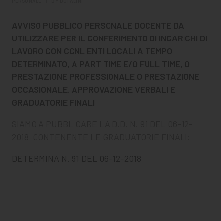
CHI SIAMO
PERSONALE
|
BY
BUFALINI
PER LE IMPRESE
AVVISO PUBBLICO PERSONALE DOCENTE DA
UTILIZZARE PER IL CONFERIMENTO DI INCARICHI DI
PER I DOCENTI
LAVORO CON CCNL ENTI LOCALI A TEMPO
DETERMINATO, A PART TIME E/O FULL TIME, O
BANDI E CONCORSI
PRESTAZIONE PROFESSIONALE O PRESTAZIONE
OCCASIONALE. APPROVAZIONE VERBALI E
EVENTI E NEWS
GRADUATORIE FINALI
CONTATTI
SIAMO A PUBBLICARE LA D.D. N. 91 DEL 06-12-
2018 CONTENENTE LE GRADUATORIE FINALI:
DETERMINA N. 91 DEL 06-12-2018