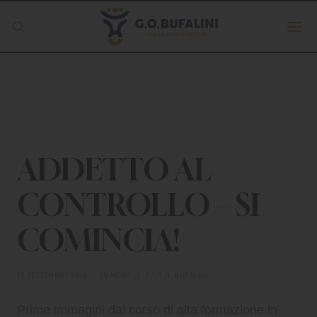
Offerta formativa
Servizio Digipass
Erasmus +
ADDETTO AL
CONTROLLO – SI
S.C.U.
COMINCIA!
ISCRIVITI
12 SETTEMBRE 2019
|
IN
NEWS
|
BY
G.O. BUFALINI
Prime immagini dal corso di alta formazione in