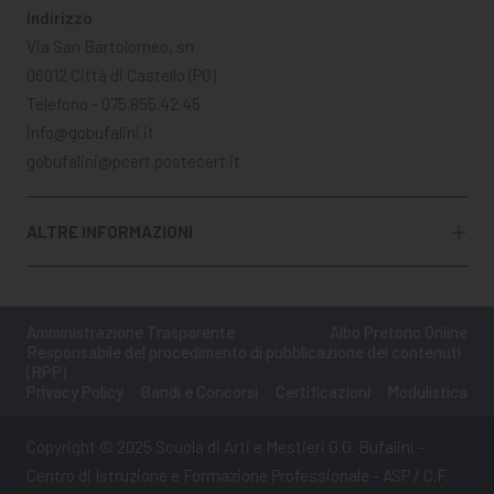
Indirizzo
Via San Bartolomeo, sn
06012 Città di Castello (PG)
Telefono - 075.855.42.45
info@gobufalini.it
gobufalini@pcert.postecert.it
ALTRE INFORMAZIONI
Amministrazione Trasparente
Albo Pretorio Online
Responsabile del procedimento di pubblicazione dei contenuti
(RPP)
Privacy Policy
Bandi e Concorsi
Certificazioni
Modulistica
Copyright © 2025 Scuola di Arti e Mestieri G.O. Bufalini -
Centro di Istruzione e Formazione Professionale - ASP / C.F.