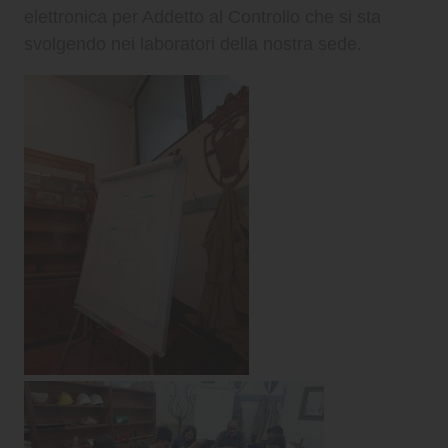
CHI SIAMO
elettronica per Addetto al Controllo che si sta
svolgendo nei laboratori della nostra sede.
PER LE IMPRESE
PER I DOCENTI
BANDI E CONCORSI
EVENTI E NEWS
CONTATTI