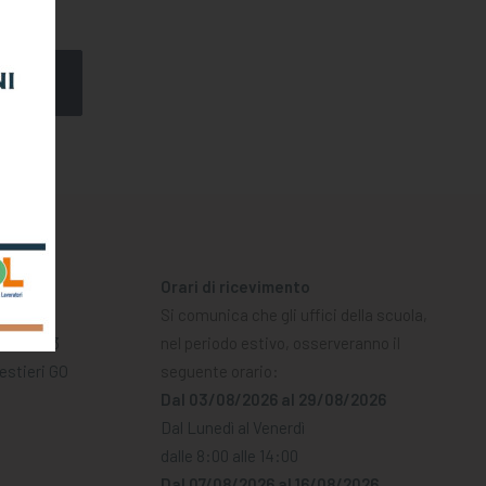
Orari di ricevimento
A
Si comunica che gli uffici della scuola,
02596773
nel periodo estivo, osserveranno il
Mestieri GO
seguente orario:
Dal 03/08/2026 al 29/08/2026
Dal Lunedì al Venerdì
dalle 8:00 alle 14:00
Dal 07/08/2026 al 16/08/2026