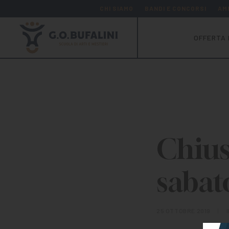
CHI SIAMO
BANDI E CONCORSI
AM
OFFERTA 
Chius
sabat
25 OTTOBRE 2019
|