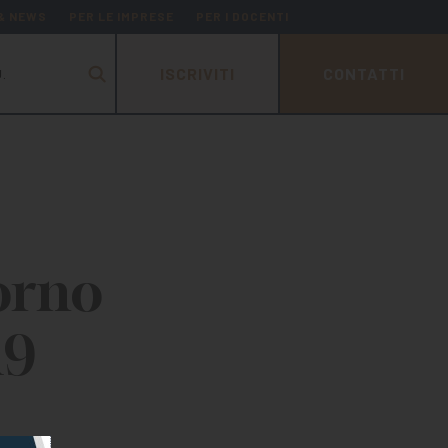
 & NEWS
PER LE IMPRESE
PER I DOCENTI
ISCRIVITI
CONTATTI
.
iorno
19