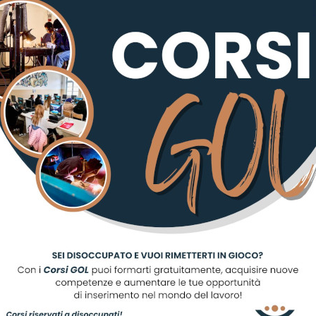
 del Direttore N. 209 del 24-10-2019
IUSURA DEGLI UFFICI della ASP G.O. BUFALINI per il giorn
scriviti alla nostra newslett
Registrati per ricevere offerte e leggere le ultime news