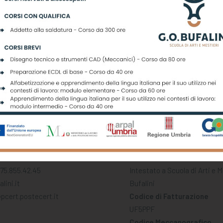
C/C Bancario
tolomeo, sn
MONTE DEI PASCHI DI SIEN
di Castello (PG)
IBAN IT82H01030216000000
075.855.42.45
Intestato a Scuola di Arti e 
lini.it
Bufalini
pcert.postecert.it
Codice di Fatturazione
UF5PPF
Codice Meccanografico