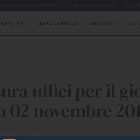
MINISTRAZIONE TRASPARENTE
ALBO PRETORIO ONLINE
EVENTI
FORMATIVA
SERVIZIO DIGIPASS
ERASMUS +
S.C.U
ura uffici per il g
o 02 novembre 20
IN
NEWS
|
BY
BUFALINI