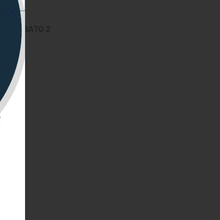
o di SABATO 2
er