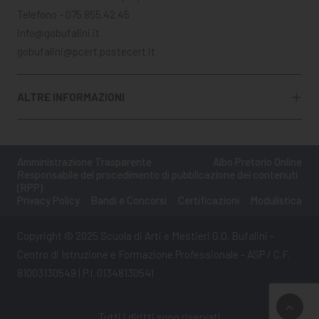
Telefono - 075.855.42.45
info@gobufalini.it
gobufalini@pcert.postecert.it
ALTRE INFORMAZIONI
Amministrazione Trasparente
Albo Pretorio Online
Responsabile del procedimento di pubblicazione dei contenuti
(RPP)
Privacy Policy
Bandi e Concorsi
Certificazioni
Modulistica
Copyright © 2025 Scuola di Arti e Mestieri G.O. Bufalini -
Centro di Istruzione e Formazione Professionale - ASP / C.F.
81003130549 | P.I. 01348130541
Tutti i diritti sono riservati