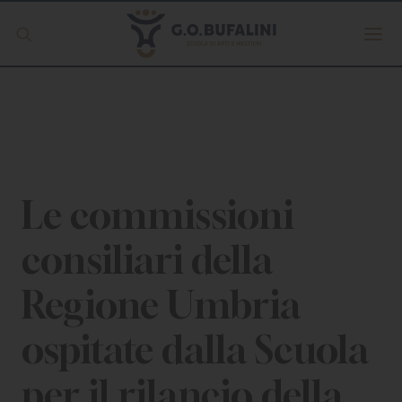
Offerta formativa
Servizio Digipass
Erasmus +
Le commissioni
consiliari della
S.C.U.
Regione Umbria
ISCRIVITI
ospitate dalla Scuola
per il rilancio della