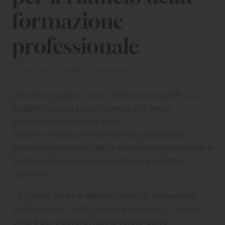
CHI SIAMO
formazione
PER LE IMPRESE
professionale
PER I DOCENTI
27 LUGLIO 2020
|
IN
NEWS
|
BY
BUFALINI
BANDI E CONCORSI
Venerdì 24 luglio il Centro di formazione ASP G.O.
EVENTI E NEWS
Bufalini ha ospitato la Seconda e la Terza
commissione consiliare della
CONTATTI
Regione Umbria per illustrare una proposta di
potenziamento dell’offerta formativa professionale e
di rilancio del sistema economico e produttivo
regionale.
La Scuola, insieme agli enti storici di formazione
professionale, riuniti un unica sigla S.U.L. (Scuole
Umbre per il Lavoro) hanno voluto porre