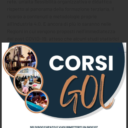
rete, un’alta flessibilità organizzativa e didattica
rispetto al panorama della formazione terziaria, il
ricorso a contenuti e metodologie proprie
all’Industria 4.0. E ancora di più lo saranno nelle
Regioni in cui vengono proposti nell’immediatezza
del post COVID-19, atteso che alcuni studi statistici
recenti indicano in circa 10.000 unità il calo degli
iscritti all’Università.
Il S.U.L. unisce gli Enti storici Umbri di Formazione
Professionale iniziale che da anni nella Regione
Umbria portano avanti percorsi di formazione
professionale privilegiando una modalità di
apprendere attenta al fare, alla manualità,
all’intelligenza nelle mani. Gli Enti storici Umbri di
Formazione professionale sono un punto di
riferimento per giovani, disoccupati, lavoratori ed
imprese in quanto hanno garantito preparazione di