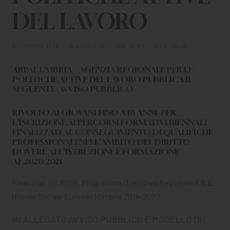
CHI SIAMO
DEL LAVORO
PER LE IMPRESE
9 DICEMBRE 2020
|
IN
BANDI E CONCORSI
,
NEWS
|
BY
BUFALINI
PER I DOCENTI
ARPAL UMBRIA – AGENZIA REGIONALE PER LE
BANDI E CONCORSI
POLITICHE ATTIVE DEL LAVORO
PUBBLICA IL
SEGUENTE AVVISO PUBBLICO
EVENTI E NEWS
RIVOLTO AI GIOVANI FINO A 18 ANNI PER
L’
ISCRIZIONE AI PERCORSI FORMATIVI BIENNALI
CONTATTI
FINALIZZATI AL CONSEGUIMENTO DI QUALIFICHE
PROFESSIONALI NELL’AMBITO DEL DIRITTO
DOVERE ALL’ISTRUZIONE E FORMAZIONE –
AF.2020/2021
Finanziati dal P.O.R. Programma Operativo Regionale F.S.E.
(Fondo Sociale Europeo) Umbria 2014-2020
IN ALLEGATO AVVISO PUBBLICO E MODELLO DI