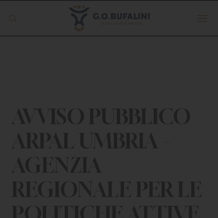
Offerta formativa
Servizio Digipass
Erasmus +
AVVISO PUBBLICO
ARPAL UMBRIA –
S.C.U.
AGENZIA
ISCRIVITI
REGIONALE PER LE
POLITICHE ATTIVE