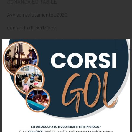
DOMANDA EDITABILE
Avviso reclutamento_2020
domanda di iscrizione
Per ulteriori informazioni consultare la segreteria
della
ASP G.O. BUFALINI
allo 075/8554245.