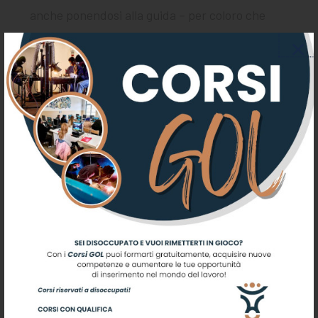
anche ponendosi alla guida – per coloro che
risultano in possesso della relativa patente – di
automezzi appartenenti o comunque a
disposizione dell’ente di assegnazione per
l’attuazione degli interventi programmati nel
presente progetto; in casi del tutto eccezionali (e
con il suo esplicito consenso) può essere richiesto
al volontario di porsi alla guida di veicoli sia di sua
proprietà che di terzi, in base ad una esplicita
autorizzazione dell’ente, quando le circostanze lo
rendano necessario per lo svolgimento del
servizio e per l’attuazione degli interventi
programmati dal progetto (in considerazione, ad
esempio, dell’insufficienza dei mezzi dell’ente