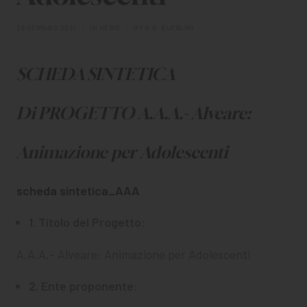
CHI SIAMO
26 GENNAIO 2021
|
IN
NEWS
|
BY
G.O. BUFALINI
PER LE IMPRESE
PER I DOCENTI
SCHEDA SINTETICA
BANDI E CONCORSI
Di PROGETTO
A.A.A.- Alveare:
EVENTI E NEWS
Animazione per Adolescenti
CONTATTI
scheda sintetica_AAA
1. Titolo del Progetto:
A.A.A.- Alveare: Animazione per Adolescenti
2. Ente proponente: