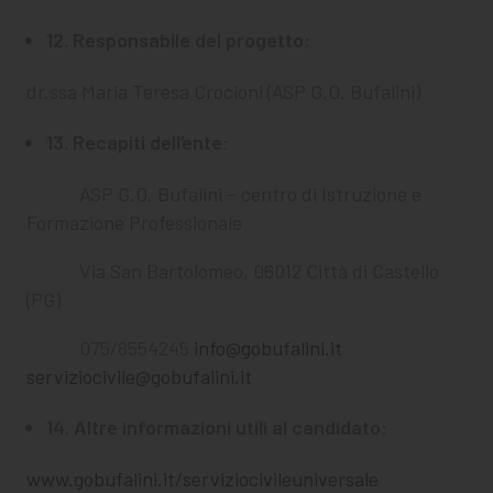
12. Responsabile del progetto:
dr.ssa Maria Teresa Crocioni (ASP G.O. Bufalini)
13. Recapiti dell’ente:
ASP G.O. Bufalini – centro di Istruzione e
Formazione Professionale
Via San Bartolomeo, 06012 Città di Castello
(PG)
075/8554245
info@gobufalini.it
serviziocivile@gobufalini.it
14. Altre informazioni utili al candidato:
www.gobufalini.it/serviziocivileuniversale