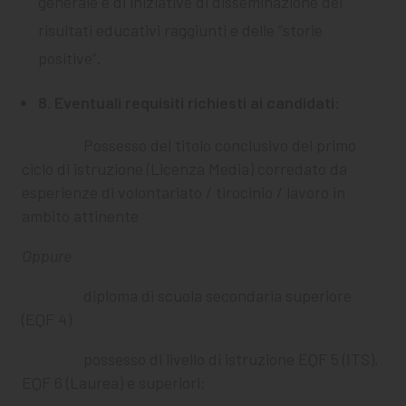
generale e di iniziative di disseminazione dei
risultati educativi raggiunti e delle “storie
positive”.
8. Eventuali requisiti richiesti ai candidati:
Possesso del titolo conclusivo del primo
ciclo di istruzione (Licenza Media) corredato da
esperienze di volontariato / tirocinio / lavoro in
ambito attinente
Oppure
diploma di scuola secondaria superiore
(EQF 4)
possesso di livello di istruzione EQF 5 (ITS),
EQF 6 (Laurea) e superiori;