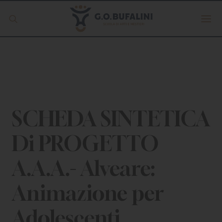
Offerta formativa
Servizio Digipass
Erasmus +
SCHEDA SINTETICA
Di PROGETTO
S.C.U.
A.A.A.- Alveare:
ISCRIVITI
Animazione per
Adolescenti