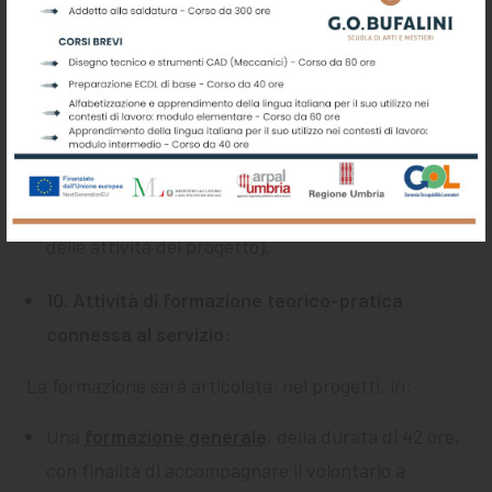
rispetto al numero dei volontari e degli
interventi);
Osservanza della riservatezza dell’ente e della
privacy di tutte le figure coinvolte nella
realizzazione del progetto (i volontari sono tenuti
al pieno rispetto del “segreto d’ufficio” per le
notizie di cui vengono a conoscenza nell’ambito
delle attività del progetto).
10. Attività di formazione teorico-pratica
connessa al servizio:
La formazione sarà articolata, nei progetti, in:
Una
formazione generale
, della durata di 42 ore,
con finalità di accompagnare il volontario a