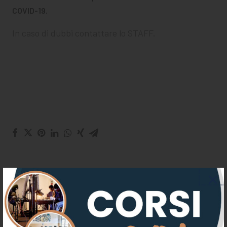
CHI SIAMO
COVID-19.
PER LE IMPRESE
In caso di dubbi contattare lo STAFF.
PER I DOCENTI
BANDI E CONCORSI
EVENTI E NEWS
CONTATTI
Iscriviti alla nostra newsletter