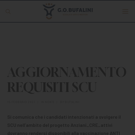
Offerta formativa
Servizio Digipass
Erasmus +
AGGIORNAMENTO
REQUISITI SCU
S.C.U.
15 FEBBRAIO 2021
|
IN
NEWS
|
BY
BUFALINI
ISCRIVITI
Si comunica che i candidati intenzionati a svolgere il
SCU nell’ambito del progetto Anziani_CRE_attivi
dovranno rendersi disponibili alla vaccinazione ANTI