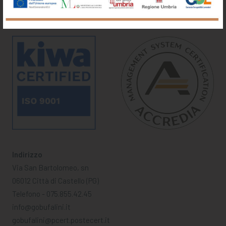
Indirizzo
Via San Bartolomeo, sn
06012 Città di Castello (PG)
Telefono - 075.855.42.45
info@gobufalini.it
gobufalini@pcert.postecert.it