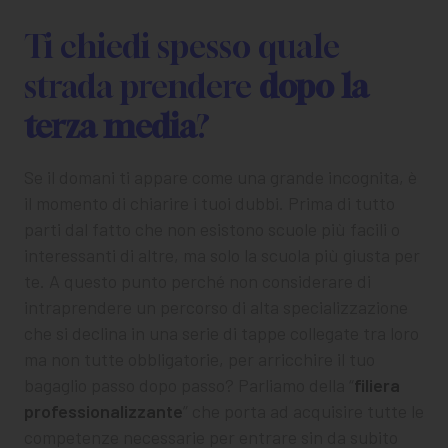
CHI SIAMO
Ti chiedi spesso quale
PER LE IMPRESE
strada prendere
dopo la
PER I DOCENTI
terza media
?
BANDI E CONCORSI
Se il domani ti appare come una grande incognita, è
EVENTI E NEWS
il momento di chiarire i tuoi dubbi. Prima di tutto
parti dal fatto che non esistono scuole più facili o
CONTATTI
interessanti di altre, ma solo la scuola più giusta per
te. A questo punto perché non considerare di
intraprendere un percorso di alta specializzazione
che si declina in una serie di tappe collegate tra loro
ma non tutte obbligatorie, per arricchire il tuo
bagaglio passo dopo passo? Parliamo della “
filiera
professionalizzante
” che porta ad acquisire tutte le
competenze necessarie per entrare sin da subito