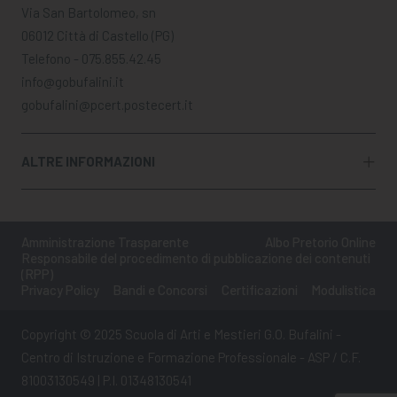
Via San Bartolomeo, sn
06012 Città di Castello (PG)
Telefono - 075.855.42.45
info@gobufalini.it
gobufalini@pcert.postecert.it
ALTRE INFORMAZIONI
Amministrazione Trasparente
Albo Pretorio Online
Responsabile del procedimento di pubblicazione dei contenuti
(RPP)
Privacy Policy
Bandi e Concorsi
Certificazioni
Modulistica
Copyright © 2025 Scuola di Arti e Mestieri G.O. Bufalini -
Centro di Istruzione e Formazione Professionale - ASP / C.F.
81003130549 | P.I. 01348130541