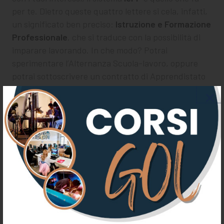
per te. Dietro queste quattro lettere si cela, infatti,
un significato ben preciso:
Istruzione e Formazione
Professionale
, che si traduce con la possibilità di
imparare lavorando. In che modo? Potrai
sperimentare l’Alternanza Scuola-lavoro, oppure
potrai sottoscrivere un contratto di Apprendistato
con un’azienda affine al tuo percorso.
Quali titoli di studio puoi
ottenere?
Dopo aver frequentato i tre anni del corso IeFP
conseguirai la
Qualifica di istruzione e formazione
professionale
. Potrai, poi scegliere se frequentare
il quarto anno e ottenere il
Diploma di istruzione e
formazione professionale
. I percorsi che