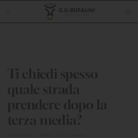
Offerta formativa
Servizio Digipass
Erasmus +
Ti chiedi spesso
quale strada
S.C.U.
prendere dopo la
ISCRIVITI
terza media?
27 LUGLIO 2022
|
IN
NEWS
|
BY
G.O. BUFALINI