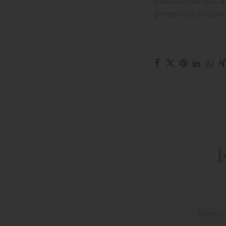
procedura disponib
I