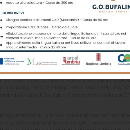
vo alla presentazione della domanda, il sistema di protocoll
 tramite posta elettronica, la ricevuta di attestazione dell
ollo e la data e l’orario di presentazione della domanda stes
e, è consentito annullare la propria domanda e presentarn
 giorno precedente a quello di scadenza del presente bando 
rvizi di compilazione e presentazione domanda sulla piatt
a riconosciuto dal sistema.
iani residenti in Italia o all’estero possono accedervi esclusi
Identità Digitale. Sul sito dell’Agenzia per l’Italia Digitale
w
ono disponibili tutte le informazioni su cosa è SPID, quali s
a Domanda
On-Line
di Servizio civile occorrono credenziali SPI
Paesi appartenenti all’Unione europea e gli stranieri regolar
vessero la disponibilità di acquisire lo SPID, potranno acceder
traverso apposite credenziali da richiedere al Dipartimen