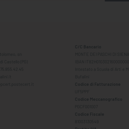
C/C Bancario
tolomeo, sn
MONTE DEI PASCHI DI SIEN
di Castello (PG)
IBAN IT82H01030216000000
075.855.42.45
Intestato a Scuola di Arti e 
lini.it
Bufalini
pcert.postecert.it
Codice di Fatturazione
UF5PPF
Codice Meccanografico
PGCF001007
Codice Fiscale
81003130549