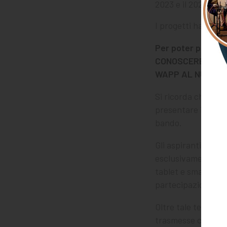
2023 e il 2024 sul 
I progetti hanno un
Per poter partecip
CONOSCERE I NOS
WAPP AL NUMERO
Si ricorda che i gi
presentare istanze
bando.
Gli aspiranti oper
esclusivamente att
tablet e smartphon
partecipazione dev
Oltre tale termine
trasmesse con mod