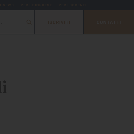
 & NEWS
PER LE IMPRESE
PER I DOCENTI
ISCRIVITI
CONTATTI
.
i