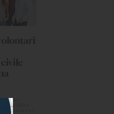
volontari
civile
ina
e operatori
 febbraio 2023 è
alizzeranno tra il