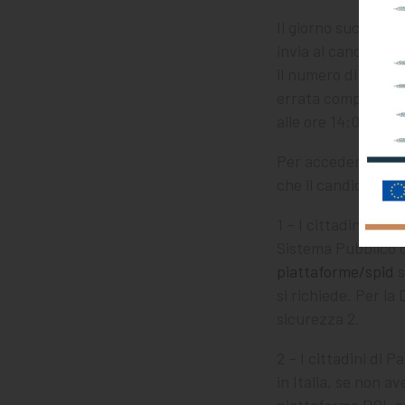
Il giorno successi
invia al candidato,
il numero di protoc
errata compilazion
alle ore 14:00 del
Per accedere ai se
che il candidato si
1 – I cittadini ital
Sistema Pubblico di 
piattaforme/spid
s
si richiede. Per l
sicurezza 2.
2 – I cittadini di 
in Italia, se non a
piattaforma DOL at