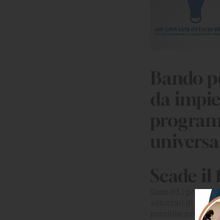
Bando pe
da impie
programm
universa
Scade il
Sono 63 i posti dis
volontari di serviz
possibile presenta