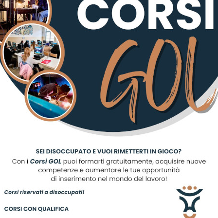
nostro territorio.
a durata tra 8 e 12 mesi, con un orario di servizio pari a 25
are alla selezione occorre innanzitutto individuare il p
TRI PROGETTI PUOI PRENOTARE UN INCONTRO INFORMAT
 3496074088.
ovani che hanno già svolto il servizio civile nazionale o uni
 di partecipazione, fermo restando quanto indicato all’arti
atori volontari dovranno presentare la domanda di partecip
raverso la piattaforma Domanda on Line (DOL) raggiungibil
e all’indirizzo
https://
domandaonline.serviziocivile.
it
Le d
ono essere presentate entro e non oltre le ore 14.00 del 10
 il sistema non consentirà la presentazione delle domande
alità diverse non saranno prese in considerazione.