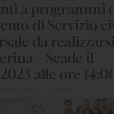
enti a programmi 
ento di Servizio ci
sale da realizzarsi
erina – Scade il
/2023 alle ore 14:0
N
NEWS
,
BANDI E CONCORSI
|
BY
G.O. BUFALINI