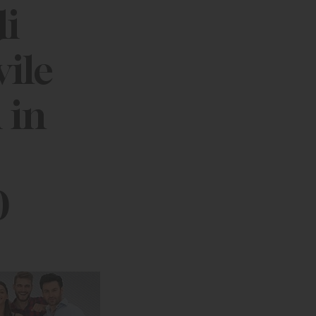
di
vile
 in
0