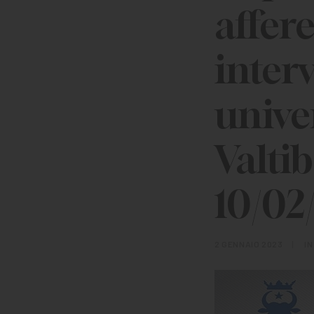
affer
interv
univer
Valtib
10/02
2 GENNAIO 2023
|
I