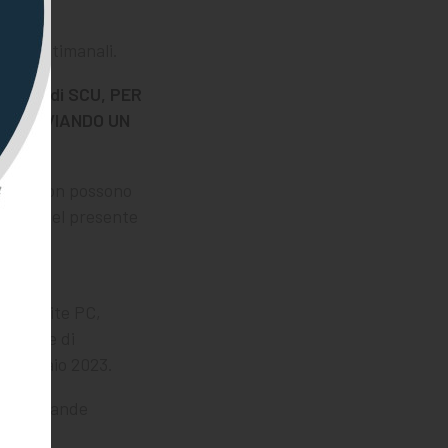
 ore settimanali.
rogetto di SCU, PER
IVO INVIANDO UN
versale non possono
colo 3 del presente
azione
e tramite PC,
omande di
 febbraio 2023.
. Le domande