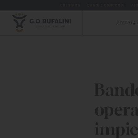
CHI SIAMO
BANDI E CONCORSI
AM
OFFERTA 
Bando
opera
impie