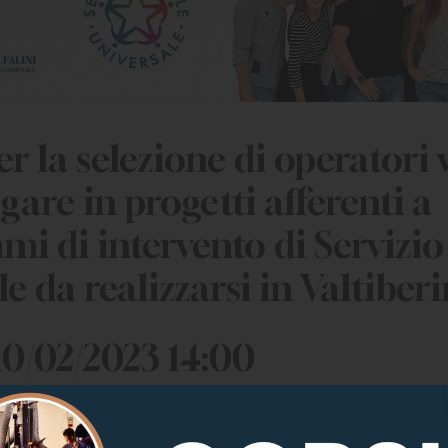
r la selezione di operatori 
gare in progetti afferenti a
i di intervento di Servizio 
le da realizzarsi in Valtiber
 10/02/2023 14:00
ponibili per i giovani tra i 18 e 28 anni che vogliono diventar
io civile nei nostri progetti. Fino alle ore 14.00 di venerdì 10
re domanda di partecipazione ad uno dei 3 progetti che si re