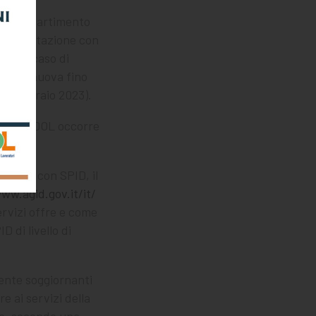
o del Dipartimento
a presentazione con
sa. In caso di
e una nuova fino
(9 febbraio 2023).
aforma DOL occorre
vamente con SPID, il
ww.agid.gov.it/it/
ervizi offre e come
D di livello di
mente soggiornanti
e ai servizi della
to, secondo una