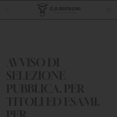
Offerta formativa
Servizio Digipass
Erasmus +
AVVISO DI
SELEZIONE
S.C.U.
PUBBLICA, PER
ISCRIVITI
TITOLI ED ESAMI,
PER