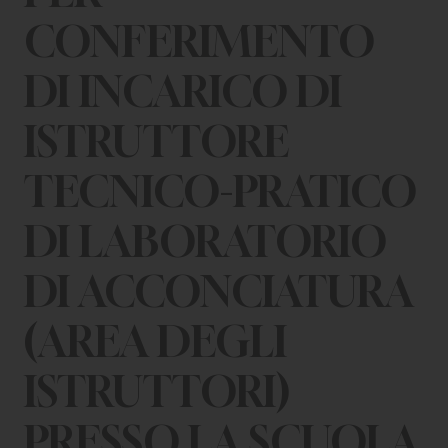
CHI SIAMO
CONFERIMENTO
PER LE IMPRESE
DI INCARICO DI
PER I DOCENTI
ISTRUTTORE
BANDI E CONCORSI
TECNICO-PRATICO
EVENTI E NEWS
DI LABORATORIO
CONTATTI
DI ACCONCIATURA
(AREA DEGLI
ISTRUTTORI)
PRESSO LA SCUOLA