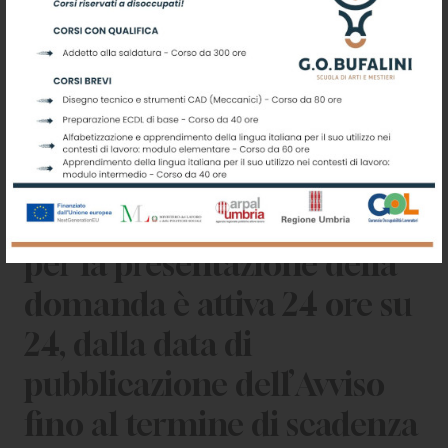
gratuita registrazione
mediante i sistemi di
identificazione SPID, CIE e
CN (identità digitale).
La piattaforma telematica
per la presentazione della
domanda è attiva 24 ore su
24, dalla data di
pubblicazione dell’Avviso
fino al termine di scadenza