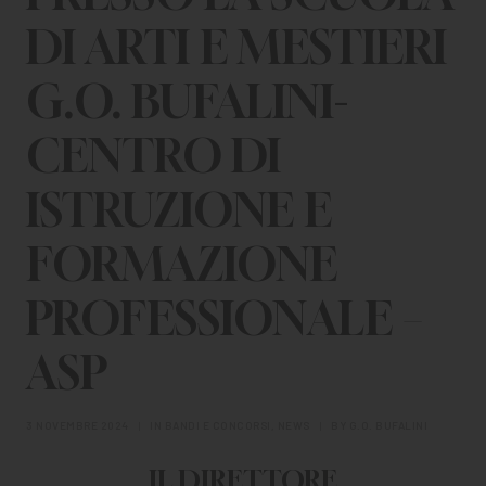
DI ARTI E MESTIERI
G.O. BUFALINI-
CENTRO DI
ISTRUZIONE E
FORMAZIONE
PROFESSIONALE –
ASP
3 NOVEMBRE 2024
|
IN
BANDI E CONCORSI
,
NEWS
|
BY
G.O. BUFALINI
IL DIRETTORE