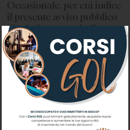
Occasionale, per cui indice
il presente avviso pubblico
di selezione, per titoli, prova
scritta e prova orale.
La domanda di
partecipazione agli Avvisi
Pubblici dovrà essere
presentata esclusivamente
tramite il portale del
Reclutamento InPA,
www.inpa.gov.it, previa