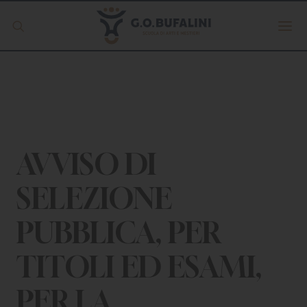
Offerta formativa
Servizio Digipass
Erasmus +
AVVISO DI
SELEZIONE
S.C.U.
PUBBLICA, PER
ISCRIVITI
TITOLI ED ESAMI,
PER LA