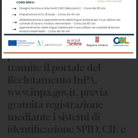
La domanda di
partecipazione agli Avvisi
Pubblici dovrà essere
presentata esclusivamente
tramite il portale del
Reclutamento InPA,
www.inpa.gov.it, previa
gratuita registrazione
mediante i sistemi di
identificazione SPID, CIE e