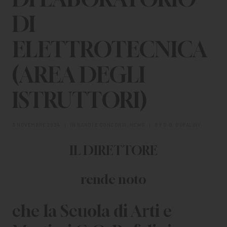
DI
ELETTROTECNICA
(AREA DEGLI
ISTRUTTORI)
3 NOVEMBRE 2024
|
IN
BANDI E CONCORSI
,
NEWS
|
BY
G.O. BUFALINI
IL DIRETTORE
rende noto
che la Scuola di Arti e