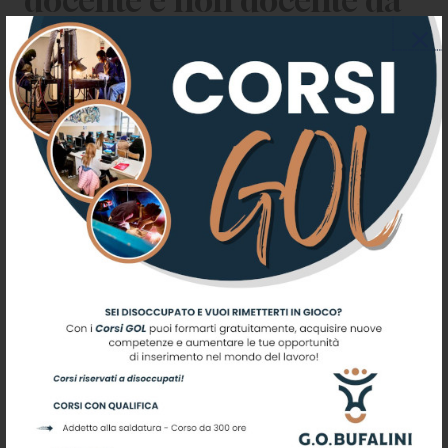
docente e non docente da
cui attingere per
l’affidamento di eventuali
incarichi con rapporto di
lavoro a tempo
determinato, a part time
e/o full time o Prestazione
Professionale o Prestazione
Occasionale, per cui indice
il presente avviso pubblico
di selezione, per titoli, prova
scritta e prova orale.