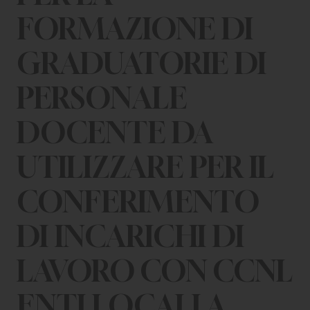
CHI SIAMO
FORMAZIONE DI
PER LE IMPRESE
GRADUATORIE DI
PER I DOCENTI
PERSONALE
BANDI E CONCORSI
DOCENTE DA
EVENTI E NEWS
UTILIZZARE PER IL
CONTATTI
CONFERIMENTO
DI INCARICHI DI
LAVORO CON CCNL
ENTI LOCALI A