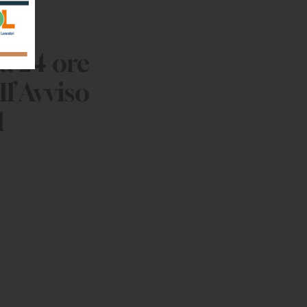
a 24 ore
ll’Avviso
l