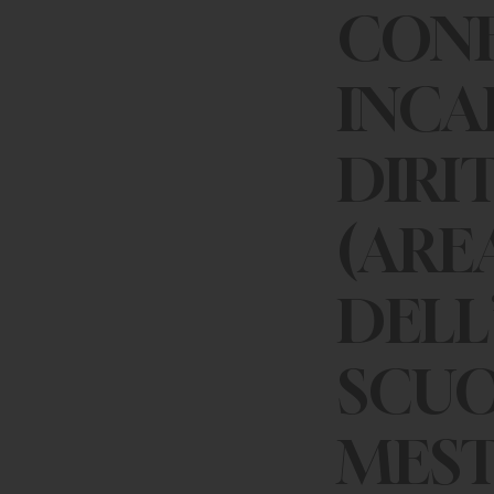
CONF
INCA
DIRI
(ARE
DELL
SCUO
MESTI