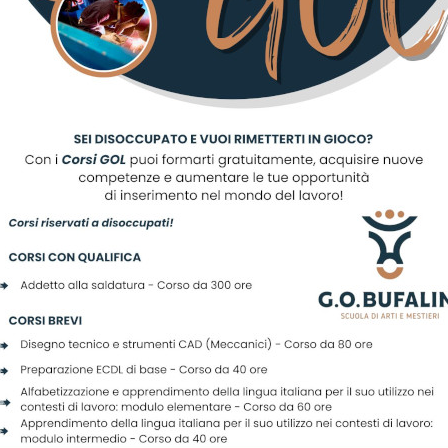
ale, per cui indice il presen
di selezione, per titoli, prov
rale.
da di partecipazione agli A
 dovrà essere presentata
amente tramite il portale de
ento InPA, www.inpa.gov.it,
 registrazione mediante i si
cazione SPID, CIE e CN (ident
.