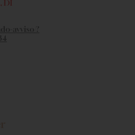
 DI
ndo-avviso/?
34
er