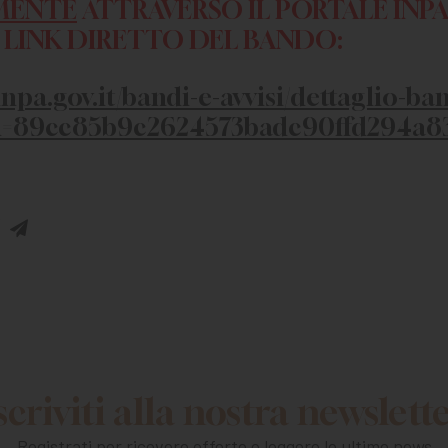
MENTE
ATTRAVERSO IL PORTALE INPA,
L LINK DIRETTO DEL BANDO:
inpa.gov.it/bandi-e-avvisi/dettaglio-ba
d=89cc85b9c2624573badc90ffd294a8
scriviti alla nostra newslett
Registrati per ricevere offerte e leggere le ultime news