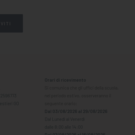
Orari di ricevimento
A
Si comunica che gli uffici della scuola,
02596773
nel periodo estivo, osserveranno il
Mestieri GO
seguente orario:
Dal 03/08/2026 al 29/08/2026
Dal Lunedì al Venerdì
dalle 8:00 alle 14:00
Dal 07/08/2026 al 16/08/2026