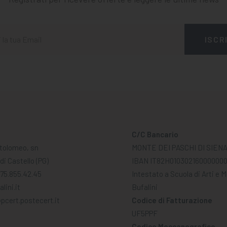
C/C Bancario
tolomeo, sn
MONTE DEI PASCHI DI SIEN
di Castello (PG)
IBAN IT82H01030216000000
075.855.42.45
Intestato a Scuola di Arti e 
lini.it
Bufalini
pcert.postecert.it
Codice di Fatturazione
UF5PPF
Codice Meccanografico