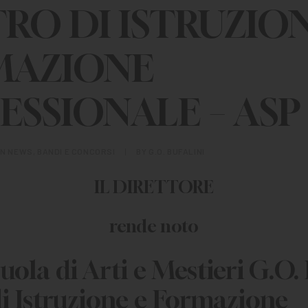
RO DI ISTRUZION
MAZIONE
ESSIONALE – ASP
IN
NEWS
,
BANDI E CONCORSI
|
BY
G.O. BUFALINI
IL DIRETTORE
rende noto
uola di Arti e Mestieri G.O. 
i Istruzione e Formazione