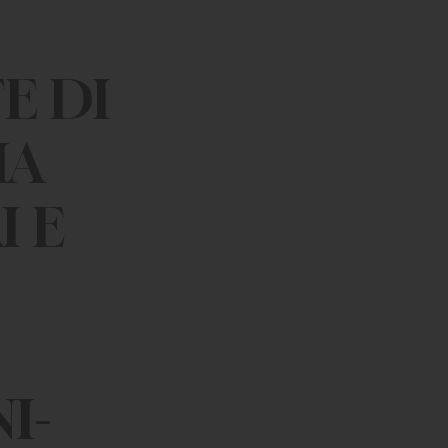
E DI
IA
I E
I-