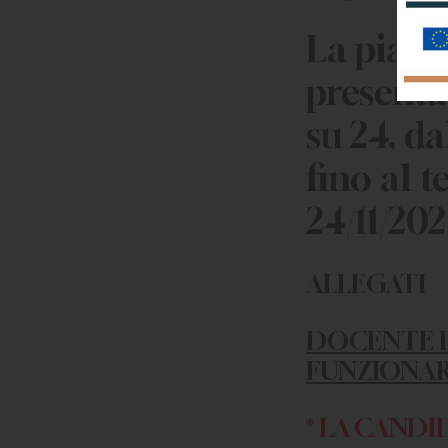
La piatt
presenta
su 24, da
fino al t
24/11/202
ALLEGATI
DOCENTE D
FUNZIONARI
* LA CANDI