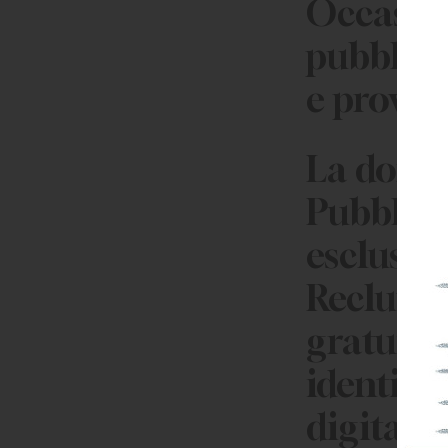
Occasion
pubblico 
e prova o
La doman
Pubblici
esclusiv
Reclutam
gratuita
identifi
digitale)