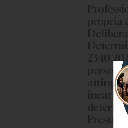
Professi
propria a
Delibera
Determin
23/10/202
personal
attinger
incarich
determin
Prestazi