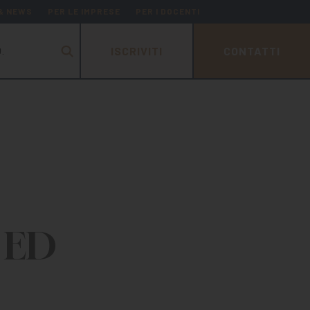
 & NEWS
PER LE IMPRESE
PER I DOCENTI
ISCRIVITI
CONTATTI
.
 ED