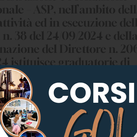
onale – ASP, nell’ambito del
ttività ed in esecuzione del
 n. 38 del 24/09/2024 e dell
azione del Direttore n. 206
4 istituisce graduatorie di
e docente e non docente da
e per l’affidamento di eventu
i con rapporto di lavoro a 
ato, a part time e/o full ti
one Professionale o Prestaz