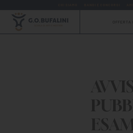
CHI SIAMO
BANDI E CONCORSI
AM
OFFERTA 
AVVI
PUBB
ESAM