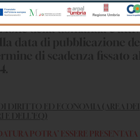
aforma telematica per la
zione della domanda è attiv
lla data di pubblicazione de
ermine di scadenza fissato a
4.
I DIRITTO ED ECONOMIA (AREA DEI
 E DELL’EQ)
DATURA POTRA’ ESSERE PRESENTATA