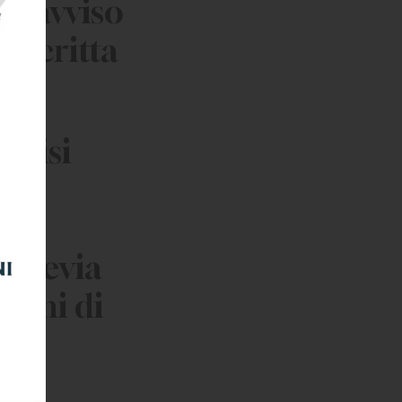
te avviso
a scritta
vvisi
l
 previa
stemi di
ità