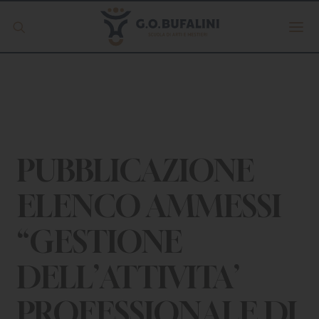
Offerta formativa
Servizio Digipass
Erasmus +
PUBBLICAZIONE
ELENCO AMMESSI
S.C.U.
“GESTIONE
ISCRIVITI
DELL’ATTIVITA’
PROFESSIONALE DI