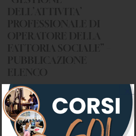
DELL’ATTIVITA’
PROFESSIONALE DI
OPERATORE DELLA
FATTORIA SOCIALE” –
PUBBLICAZIONE
ELENCO
ALLEGATI
AMMESSI GESTIONE
DELL’ATTIVITA’ PROFESSIONALE
DI OPERATORE DELLA FATTORIA
SOCIALE