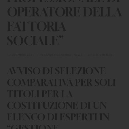
CHI SIAMO
OPERATORE DELLA
PER LE IMPRESE
FATTORIA
PER I DOCENTI
SOCIALE”
BANDI E CONCORSI
EVENTI E NEWS
4 NOVEMBRE 2024
|
IN
BANDI E CONCORSI
,
NEWS
|
BY
G.O. BUFALINI
AVVISO DI SELEZIONE
CONTATTI
COMPARATIVA PER SOLI
TITOLI PER LA
COSTITUZIONE DI UN
ELENCO DI ESPERTI IN
“GESTIONE