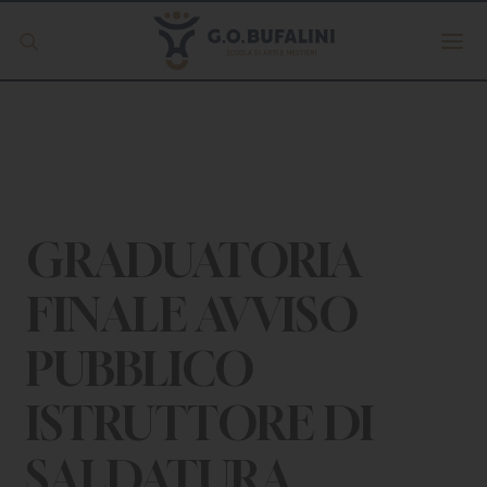
Offerta formativa
Servizio Digipass
Erasmus +
GRADUATORIA
FINALE AVVISO
S.C.U.
PUBBLICO
ISCRIVITI
ISTRUTTORE DI
SALDATURA