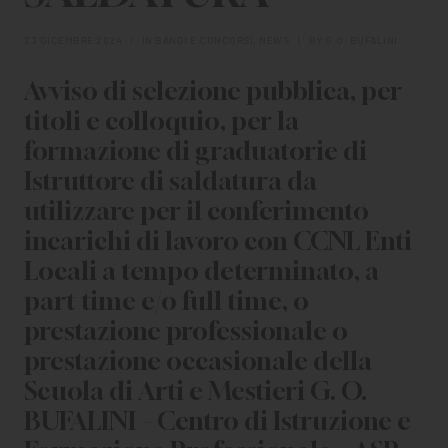
CHI SIAMO
23 DICEMBRE 2024
|
IN
BANDI E CONCORSI
,
NEWS
|
BY
G.O. BUFALINI
PER LE IMPRESE
Avviso di selezione pubblica, per
PER I DOCENTI
titoli e colloquio, per la
BANDI E CONCORSI
formazione di graduatorie di
Istruttore di saldatura da
EVENTI E NEWS
utilizzare per il conferimento
incarichi di lavoro con CCNL Enti
CONTATTI
Locali a tempo determinato, a
part time e/o full time, o
prestazione professionale o
prestazione occasionale della
Scuola di Arti e Mestieri G. O.
BUFALINI – Centro di Istruzione e