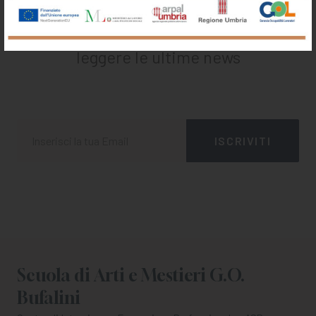
Iscriviti alla nostra newsletter
Registrati per ricevere offerte e
leggere le ultime news
Scuola di Arti e Mestieri G.O.
Bufalini