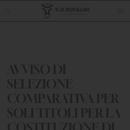
Offerta formativa
Servizio Digipass
Erasmus +
AVVISO DI
SELEZIONE
S.C.U.
COMPARATIVA PER
ISCRIVITI
SOLI TITOLI PER LA
COSTITUZIONE DI