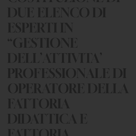
CHI SIAMO
DUE ELENCO DI
PER LE IMPRESE
ESPERTI IN
PER I DOCENTI
“GESTIONE
BANDI E CONCORSI
DELL’ATTIVITA’
EVENTI E NEWS
PROFESSIONALE DI
CONTATTI
OPERATORE DELLA
FATTORIA
DIDATTICA E
FATTORIA