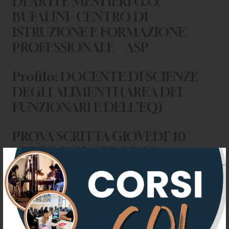
DI ARTI E MESTIERI G.O.
BUFALINI- CENTRO DI
ISTRUZIONE E FORMAZIONE
PROFESSIONALE – ASP
Profilo: DOCENTE DI SCIENZE
DEGLI ALIMENTI (AREA DEI
FUNZIONARI E DELL’EQ)
PROVA SCRITTA GIOVEDI’ 10
APRILE 2025 ORE 09:00
ALLEGATI
ELENCO AMMESSI ALLA PROVA
SCRITTA SCIENZE DEGLI