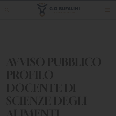
Offerta formativa
Servizio Digipass
Erasmus +
AVVISO PUBBLICO
PROFILO
S.C.U.
DOCENTE DI
ISCRIVITI
SCIENZE DEGLI
ALIMENTI