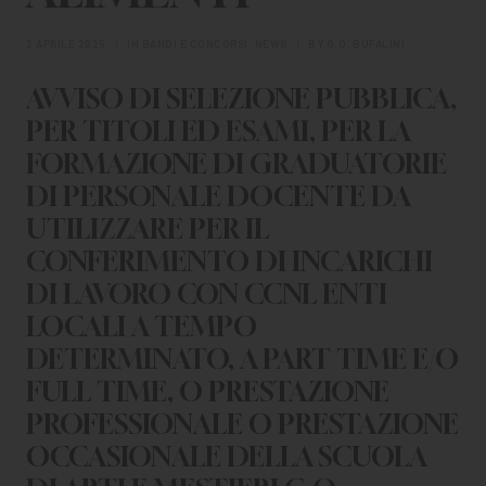
CHI SIAMO
2 APRILE 2025
|
IN
BANDI E CONCORSI
,
NEWS
|
BY
G.O. BUFALINI
PER LE IMPRESE
AVVISO DI SELEZIONE PUBBLICA,
PER I DOCENTI
PER TITOLI ED ESAMI, PER LA
BANDI E CONCORSI
FORMAZIONE DI GRADUATORIE
DI PERSONALE DOCENTE DA
EVENTI E NEWS
UTILIZZARE PER IL
CONFERIMENTO DI INCARICHI
CONTATTI
DI LAVORO CON CCNL ENTI
LOCALI A TEMPO
DETERMINATO, A PART TIME E/O
FULL TIME, O PRESTAZIONE
PROFESSIONALE O PRESTAZIONE
OCCASIONALE DELLA SCUOLA