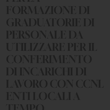
CHI SIAMO
FORMAZIONE DI
PER LE IMPRESE
GRADUATORIE DI
PER I DOCENTI
PERSONALE DA
BANDI E CONCORSI
UTILIZZARE PER IL
EVENTI E NEWS
CONFERIMENTO
CONTATTI
DI INCARICHI DI
LAVORO CON CCNL
ENTI LOCALI A
TEMPO