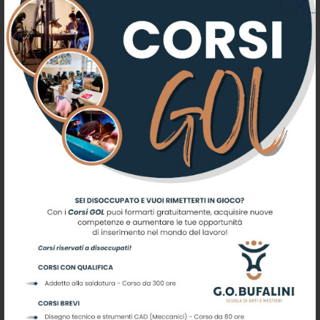
AVVISO DI SELEZIONE PUBBLICA,
PER TITOLI ED ESAMI, PER LA
FORMAZIONE DI GRADUATORIE
DI PERSONALE DA UTILIZZARE
PER IL CONFERIMENTO DI
INCARICHI DI LAVORO CON
CCNL ENTI LOCALI A TEMPO
DETERMINATO, A PART TIME E/O
FULL TIME, DELLA SCUOLA DI
ARTI E MESTIERI G.O. BUFALINI-
CENTRO DI ISTRUZIONE E
FORMAZIONE PROFESSIONALE –
ASP