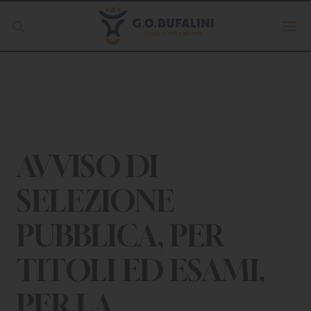
Offerta formativa
Servizio Digipass
Erasmus +
AVVISO DI
SELEZIONE
S.C.U.
PUBBLICA, PER
ISCRIVITI
TITOLI ED ESAMI,
PER LA