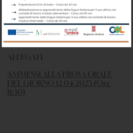
Profilo: ISTRUTTORE TECNICO
PRATICO DI LABORATORIO DI
MECCANICA (M.U.
TRADIZIONALI) (AREA DI
ISTRUTTORI)
ALLEGATI
AMMESSI ALLA PROVA ORALE
DEL GIORNO 12/04/2025 (Ore
11:30)