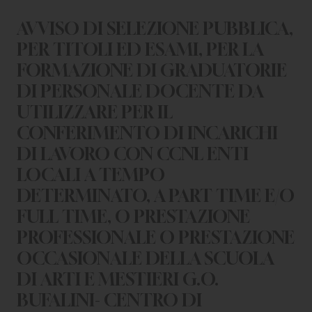
CHI SIAMO
AVVISO DI SELEZIONE PUBBLICA,
PER LE IMPRESE
PER TITOLI ED ESAMI, PER LA
FORMAZIONE DI GRADUATORIE
PER I DOCENTI
DI PERSONALE DOCENTE DA
BANDI E CONCORSI
UTILIZZARE PER IL
CONFERIMENTO DI INCARICHI
EVENTI E NEWS
DI LAVORO CON CCNL ENTI
CONTATTI
LOCALI A TEMPO
DETERMINATO, A PART TIME E/O
FULL TIME, O PRESTAZIONE
PROFESSIONALE O PRESTAZIONE
OCCASIONALE DELLA SCUOLA
DI ARTI E MESTIERI G.O.
BUFALINI- CENTRO DI