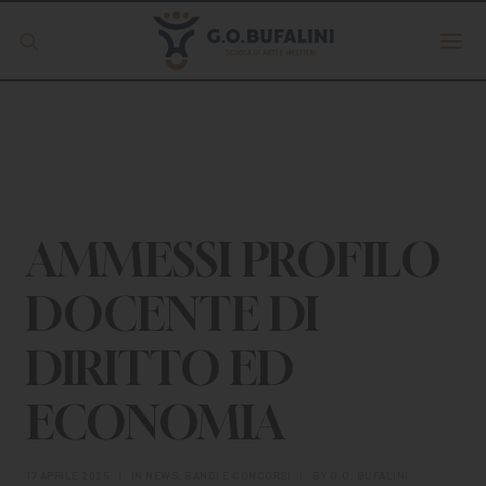
Offerta formativa
Servizio Digipass
Erasmus +
AMMESSI PROFILO
DOCENTE DI
S.C.U.
DIRITTO ED
ISCRIVITI
ECONOMIA
17 APRILE 2025
|
IN
NEWS
,
BANDI E CONCORSI
|
BY
G.O. BUFALINI