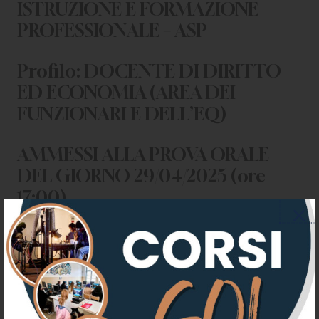
ISTRUZIONE E FORMAZIONE
PROFESSIONALE – ASP
Profilo: DOCENTE DI DIRITTO
ED ECONOMIA (AREA DEI
FUNZIONARI E DELL’EQ)
AMMESSI ALLA PROVA ORALE
DEL GIORNO 29/04/2025 (ore
17:00)
ALLEGATI
AMMESSI ALLA PROVA ORALE
DEL GIORNO 29/04/2025 (ore