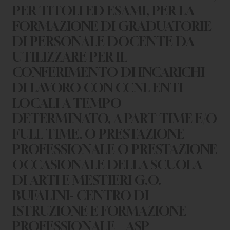
CHI SIAMO
PER TITOLI ED ESAMI, PER LA
FORMAZIONE DI GRADUATORIE
PER LE IMPRESE
DI PERSONALE DOCENTE DA
PER I DOCENTI
UTILIZZARE PER IL
CONFERIMENTO DI INCARICHI
BANDI E CONCORSI
DI LAVORO CON CCNL ENTI
EVENTI E NEWS
LOCALI A TEMPO
DETERMINATO, A PART TIME E/O
CONTATTI
FULL TIME, O PRESTAZIONE
PROFESSIONALE O PRESTAZIONE
OCCASIONALE DELLA SCUOLA
DI ARTI E MESTIERI G.O.
BUFALINI- CENTRO DI
ISTRUZIONE E FORMAZIONE
PROFESSIONALE – ASP