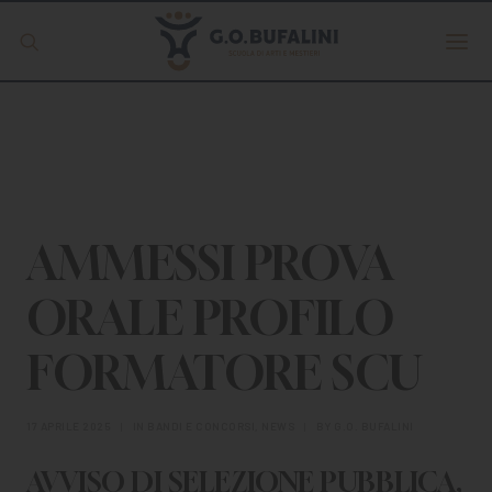
Offerta formativa
Servizio Digipass
Erasmus +
AMMESSI PROVA
ORALE PROFILO
S.C.U.
FORMATORE SCU
ISCRIVITI
17 APRILE 2025
|
IN
BANDI E CONCORSI
,
NEWS
|
BY
G.O. BUFALINI
AVVISO DI SELEZIONE PUBBLICA,