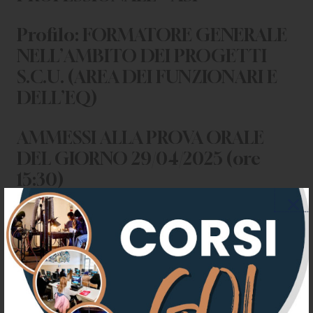
Profilo: FORMATORE GENERALE
NELL’AMBITO DEI PROGETTI
S.C.U. (AREA DEI FUNZIONARI E
DELL’EQ)
AMMESSI ALLA PROVA ORALE
DEL GIORNO 29/04/2025 (ore
15:30)
ALLEGATI
AMMESSI ALLA PROVA ORALE
DEL GIORNO 29/04/2025 (ore
15:30)