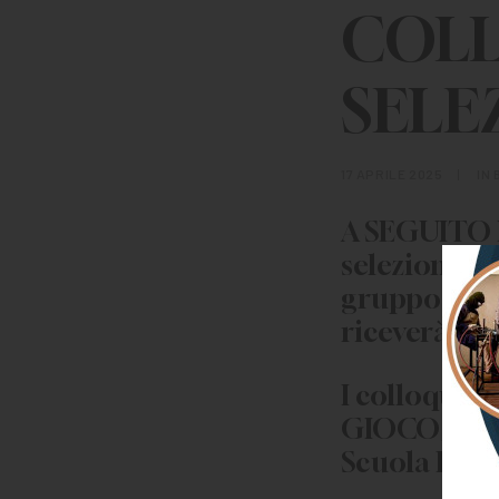
COLL
SELE
17 APRILE 2025
|
IN
A SEGUITO 
selezione pe
gruppo e di
riceverà un
I colloqui 
GIOCO_2025”
Scuola Bufal