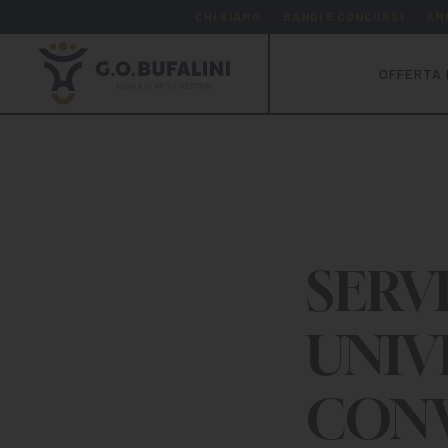
CHI SIAMO
BANDI E CONCORSI
AM
OFFERTA 
SERVI
UNIV
CON