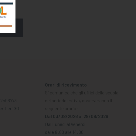
Orari di ricevimento
A
Si comunica che gli uffici della scuola,
02596773
nel periodo estivo, osserveranno il
Mestieri GO
seguente orario:
Dal 03/08/2026 al 29/08/2026
Dal Lunedì al Venerdì
dalle 8:00 alle 14:00