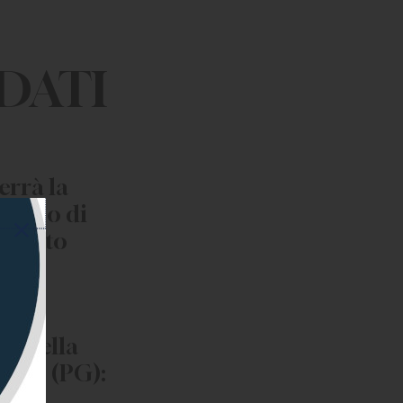
DATI
rrà la
loquio di
ndidato
N
de della
tello (PG):