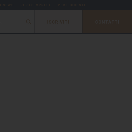
 & NEWS
PER LE IMPRESE
PER I DOCENTI
ISCRIVITI
CONTATTI
.