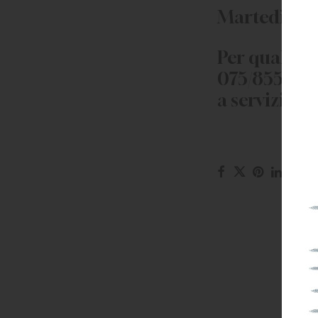
Martedì 29 a
Per qualsias
075/8554245
a servizioci
I