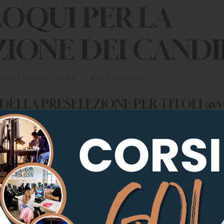
OQUI PER LA
ZIONE DEI CANDI
BANDI E CONCORSI
,
NEWS
|
BY
G.O. BUFALINI
DELLA PRESELEZIONE PER TITOLI avve
r colloquio, per questo si terrà un col
 seguito colloqui individuali. Ogni ca
a
di gruppo per il progetto “MI METTO I
 si terranno in presenza presso la se
ini, in via San Bartolomeo Città di Cas