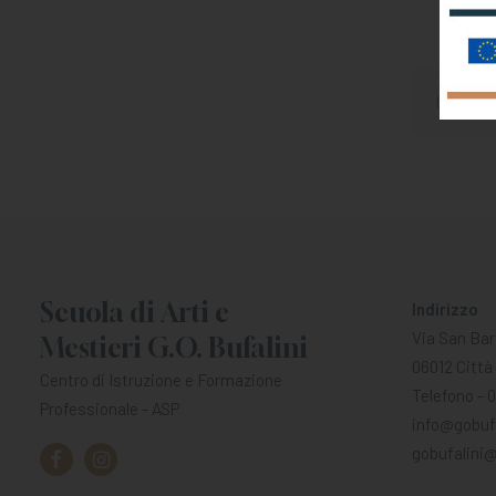
Scuola di Arti e
Indirizzo
Via San Bar
Mestieri G.O. Bufalini
06012 Città 
Centro di Istruzione e Formazione
Telefono - 
Professionale - ASP
info@gobufa
gobufalini@