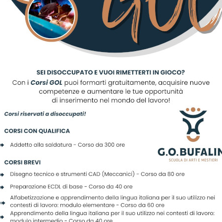
prile 2025 alle ore 14:30
i dubbio contattare la segreteria al n
 oppure scrivere un’email
vile@gobufalini.it
scriviti alla nostra newslett