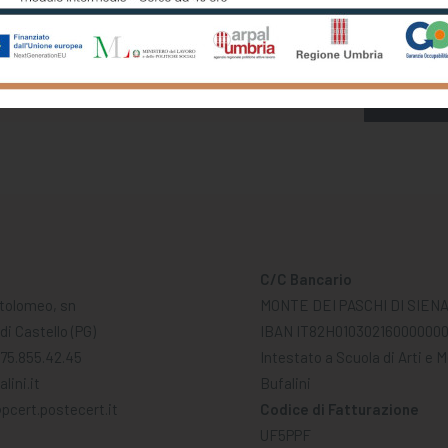
Registrati per ricevere offerte e leggere le ultime news
C/C Bancario
tolomeo, sn
MONTE DEI PASCHI DI SIEN
di Castello (PG)
IBAN IT82H01030216000000
075.855.42.45
Intestato a Scuola di Arti e 
lini.it
Bufalini
pcert.postecert.it
Codice di Fatturazione
UF5PPF