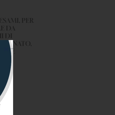
ESAMI, PER
E DA
I DI
ERMINATO,
RTI E
 E
I