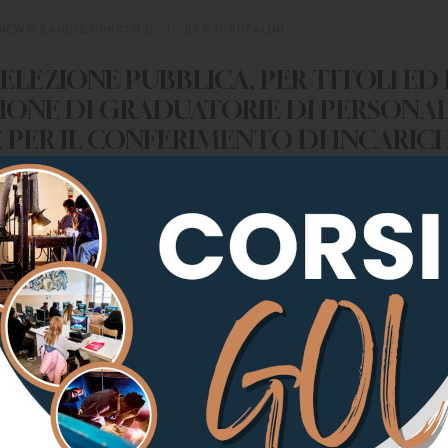
NEWS
,
BANDI E CONCORSI
|
BY
G.O. BUFALINI
SELEZIONE PUBBLICA, PER TITOLI ED 
IONE DI GRADUATORIE DI PERSONAL
 PER IL CONFERIMENTO DI INCARICH
N CCNL ENTI LOCALI A TEMPO DET
E E/O FULL TIME, DELLA SCUOLA DI A
.O. BUFALINI- CENTRO DI ISTRUZIONE
E PROFESSIONALE – ASP
OCENTE DI LINGUA ITALIANA (AREA DE
 E DELL’EQ)