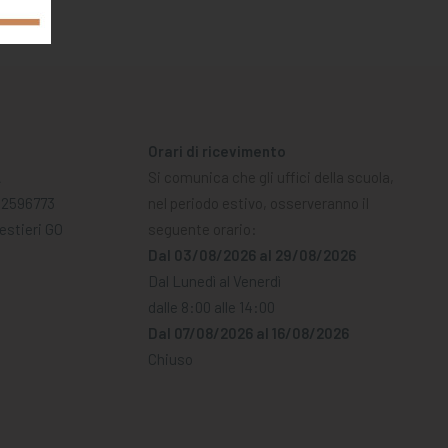
Orari di ricevimento
A
Si comunica che gli uffici della scuola,
02596773
nel periodo estivo, osserveranno il
Mestieri GO
seguente orario:
Dal 03/08/2026 al 29/08/2026
Dal Lunedì al Venerdì
dalle 8:00 alle 14:00
Dal 07/08/2026 al 16/08/2026
Chiuso