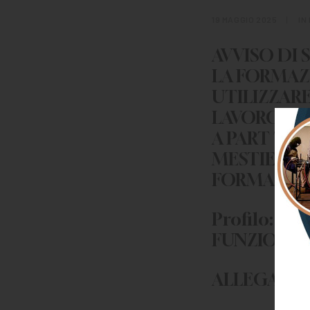
19 MAGGIO 2025
|
IN
AVVISO DI 
LA FORMAZ
UTILIZZARE
LAVORO CO
A PART TIM
MESTIERI G
FORMAZION
Profilo: D
FUNZIONARI
ALLEGATI