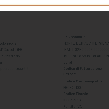
C/C Bancario
tolomeo, sn
MONTE DEI PASCHI DI SIEN
di Castello (PG)
IBAN IT82H01030216000000
075.855.42.45
Intestato a Scuola di Arti e 
lini.it
Bufalini
pcert.postecert.it
Codice di Fatturazione
UF5PPF
Codice Meccanografico
PGCF001007
Codice Fiscale
81003130549
Partita IVA