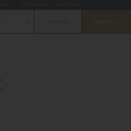
 & NEWS
PER LE IMPRESE
PER I DOCENTI
ISCRIVITI
CONTATTI
.
E