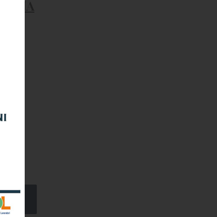
LIANA
er