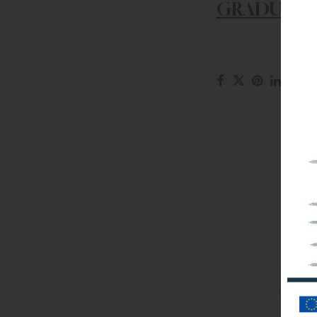
GRADUATOR
I