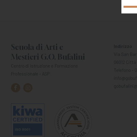
Scuola di Arti e
Indirizzo
Via San Bar
Mestieri G.O. Bufalini
06012 Città 
Centro di Istruzione e Formazione
Telefono - 
Professionale - ASP
info@gobufa
gobufalini@