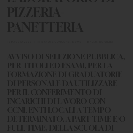
CHI SIAMO
PIZZERIA-
PER LE IMPRESE
PANETTERIA
PER I DOCENTI
19 MAGGIO 2025
|
IN
BANDI E CONCORSI
,
NEWS
|
BY
G.O. BUFALINI
BANDI E CONCORSI
AVVISO DI SELEZIONE PUBBLICA,
EVENTI E NEWS
PER TITOLI ED ESAMI, PER LA
CONTATTI
FORMAZIONE DI GRADUATORIE
DI PERSONALE DA UTILIZZARE
PER IL CONFERIMENTO DI
INCARICHI DI LAVORO CON
CCNL ENTI LOCALI A TEMPO
DETERMINATO, A PART TIME E/O
FULL TIME, DELLA SCUOLA DI