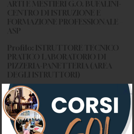
ARTI E MESTIERI G.O. BUFALINI-
CENTRO DI ISTRUZIONE E
FORMAZIONE PROFESSIONALE –
ASP
Profilo: ISTRUTTORE TECNICO
PRATICO LABORATORIO DI
PIZZERIA-PANETTERIA (AREA
DEGLI ISTRUTTORI)
ALLEGATI
GRADUATORIA FINALE
ISTRUTTORE TECNICO PRATICO
LABORATORIO DI PIZZERIA-