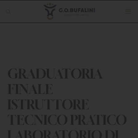
Offerta formativa
Servizio Digipass
Erasmus +
GRADUATORIA
FINALE
S.C.U.
ISTRUTTORE
ISCRIVITI
TECNICO PRATICO
LABORATORIO DI