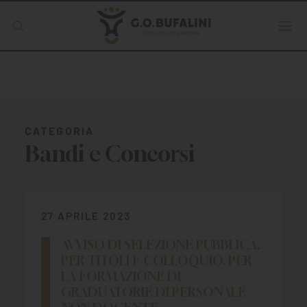
Offerta formativa
Servizio Digipass
CATEGORIA
Bandi e Concorsi
Erasmus +
S.C.U.
27 APRILE 2023
AVVISO DI SELEZIONE PUBBLICA,
ISCRIVITI
PER TITOLI E COLLOQUIO, PER
LA FORMAZIONE DI
GRADUATORIE DI PERSONALE