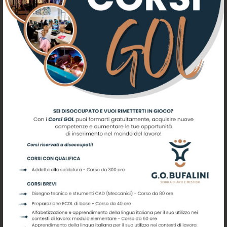
DETERMINATO, A PART TIME E/O
FULL TIME, O PRESTAZIONE
PROFESSIONALE O PRESTAZIONE
OCCASIONALE
LEGGERE DI PIÙ
9 FEBBRAIO 2023
PROCEDURA DI
STABILIZZAZIONE DIRETTA N. 2
POSTI DI TUTOR, CATEGORIA C –
PROT. 468 DEL 09/02/2023