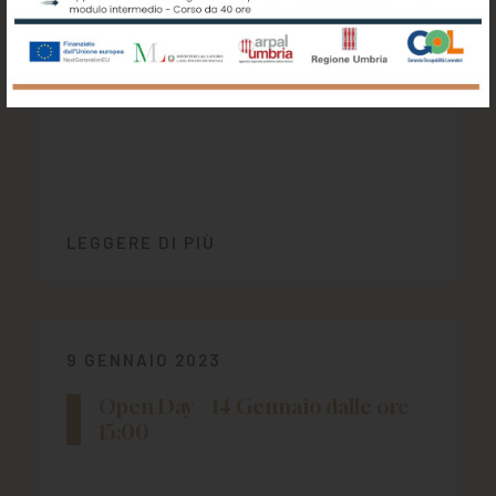
LEGGERE DI PIÙ
9 GENNAIO 2023
Open Day – 14 Gennaio dalle ore
15:00