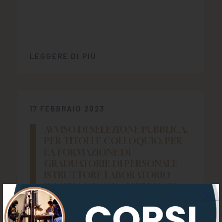
LEGGERE DI PIÙ
17 FEBBRAIO 2023
AVVISO DI SELEZIONE PUBBLICA,
PER TITOLI E COLLOQUIO, PER
LA FORMAZIONE DI
GRADUATORIE DI PERSONALE
ISTRUTTORE LABORATORIO
INFORMATICO DA UTILIZZARE
PER IL CONFERIMENTO DI
INCARICHI DI LAVORO CON CCNL
ENTI LOCALI A TEMPO