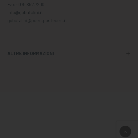
Fax - 075.852.72.10
info@gobufalini.it
gobufalini@pcert.postecert.it
ALTRE INFORMAZIONI
Copyright © 2025 Scuola di Arti e Mestieri G.O. Bufalini -
Centro di Istruzione e Formazione Professionale - ASP / C.F.
81003130549 | P.I. 01348130541
Tutti i diritti sono riservati