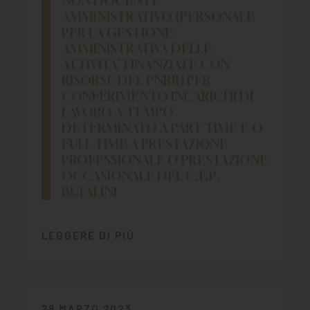
NON DOCENTE
CHI SIAMO
AMMINISTRATIVO (PERSONALE
PER LA GESTIONE
PER LE IMPRESE
AMMINISTRATIVA DELLE
ATTIVITA’ FINANZIATE CON
PER I DOCENTI
RISORSE DEL PNRR) PER
CONFERIMENTO INCARICHI DI
BANDI E CONCORSI
LAVORO A TEMPO
DETERMINATO A PART TIME E/O
EVENTI E NEWS
FULL TIME A PRESTAZIONE
PROFESSIONALE O PRESTAZIONE
CONTATTI
OCCASIONALE DEL C.F.P.
BUFALINI
LEGGERE DI PIÙ
28 MARZO 2023