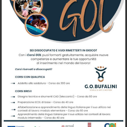
sono stranieri?
Compio 18 anni a
Dicembre, posso
comunque iscrivermi?
Durante gli stage ai
ragazzi cosa gli fanno
fare?