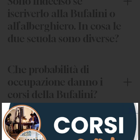
Sono indeciso se
iscriverlo alla Bufalini o
all’alberghiero. In cosa le
due scuola sono diverse?
Che probabilità di
occupazione danno i
corsi della Bufalini?
E’ vero che alla Bufalini
quasi tutti gli studenti