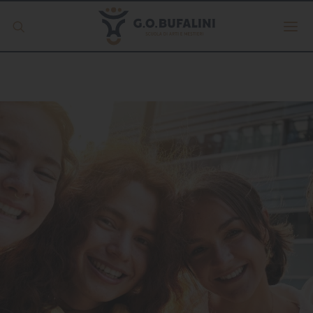
Offerta formativa
Servizio Digipass
Erasmus +
S.C.U.
ISCRIVITI