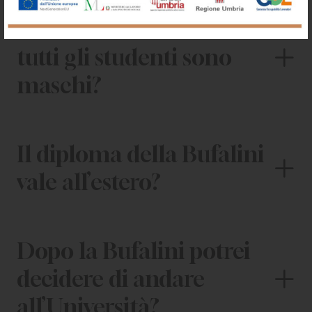
E’ vero che alla Bufalini
tutti gli studenti sono
maschi?
Il diploma della Bufalini
vale all’estero?
Dopo la Bufalini potrei
decidere di andare
all’Università?