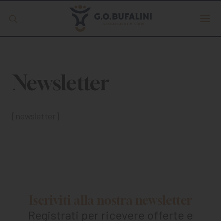
Offerta formativa
Newsletter
Servizio Digipass
Erasmus +
[newsletter]
S.C.U.
ISCRIVITI
Iscriviti alla nostra newsletter
Registrati per ricevere offerte e