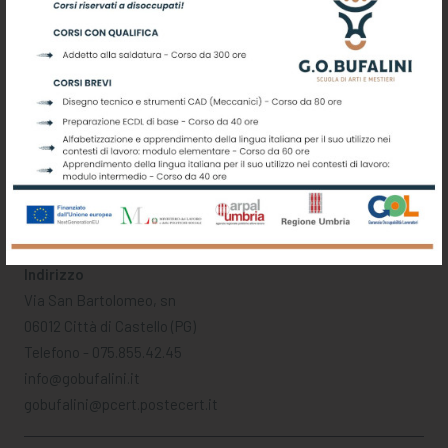
Indirizzo
Via San Bartolomeo, sn
06012 Città di Castello (PG)
Telefono - 075.855.42.45
info@gobufalini.it
gobufalini@pcert.postecert.it