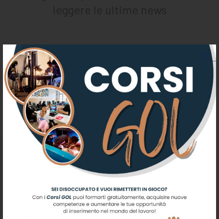
CHI SIAMO
leggere le ultime news
PER LE IMPRESE
PER I DOCENTI
BANDI E CONCORSI
EVENTI E NEWS
CONTATTI
Scuola di Arti e Mestieri G.O.
Bufalini
Centro di Istruzione e Formazione Professionale - ASP