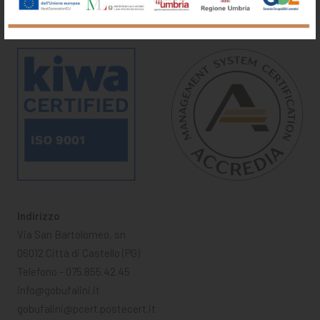
Indirizzo
Via San Bartolomeo, sn
06012 Città di Castello (PG)
Telefono - 075.855.42.45
info@gobufalini.it
gobufalini@pcert.postecert.it