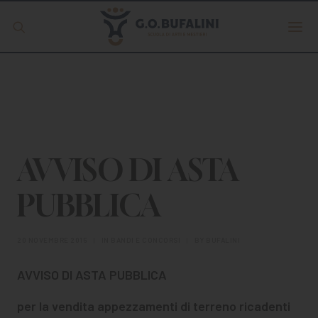
Offerta formativa
Servizio Digipass
Erasmus +
AVVISO DI ASTA
PUBBLICA
S.C.U.
20 NOVEMBRE 2015
|
IN
BANDI E CONCORSI
|
BY
BUFALINI
ISCRIVITI
AVVISO DI ASTA PUBBLICA
per la vendita appezzamenti di terreno ricadenti