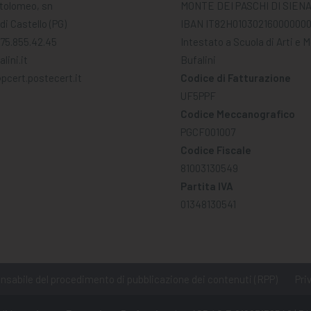
tolomeo, sn
MONTE DEI PASCHI DI SIEN
di Castello (PG)
IBAN IT82H01030216000000
075.855.42.45
Intestato a Scuola di Arti e 
lini.it
Bufalini
pcert.postecert.it
Codice di Fatturazione
UF5PPF
Codice Meccanografico
PGCF001007
Codice Fiscale
81003130549
Partita IVA
01348130541
sabile del procedimento di pubblicazione dei contenuti (RPP)
Pri