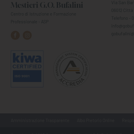
Via San Bar
Mestieri G.O. Bufalini
06012 Città 
Centro di Istruzione e Formazione
Telefono - 
Professionale - ASP
info@gobufa
gobufalini@
Amministrazione Trasparente
Albo Pretorio Online
Respon