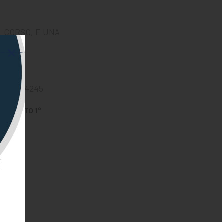
L CORSO, E UNA
75 8554245
O SABATO 1°