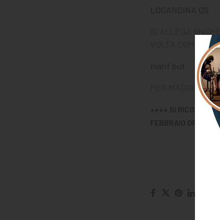
LOCANDINA OS
SI ALLEGA ANCHE
VOLTA COMPILATO,
manf buf
PER MAGGIORI IN
++++ SI RICORDA C
FEBBRAIO ORE 08.3