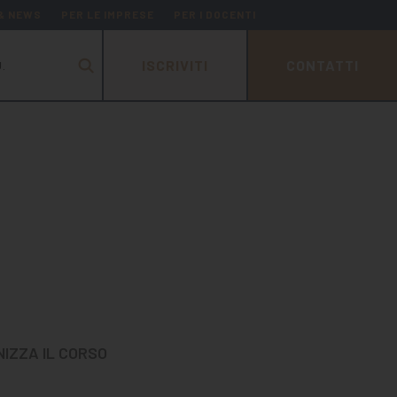
 & NEWS
PER LE IMPRESE
PER I DOCENTI
ISCRIVITI
CONTATTI
.
NIZZA IL CORSO