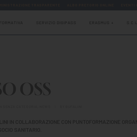
MINISTRAZIONE TRASPARENTE
ALBO PRETORIO ONLINE
EVENTI
FORMATIVA
SERVIZIO DIGIPASS
ERASMUS +
S.C.U
O OSS
IN
SENZA CATEGORIA
,
NEWS
|
BY
BUFALINI
ALINI IN COLLABORAZIONE CON PUNTOFORMAZIONE ORGA
OCIO SANITARIO.