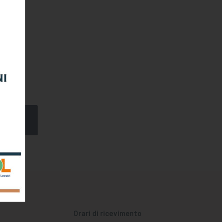
er
Orari di ricevimento