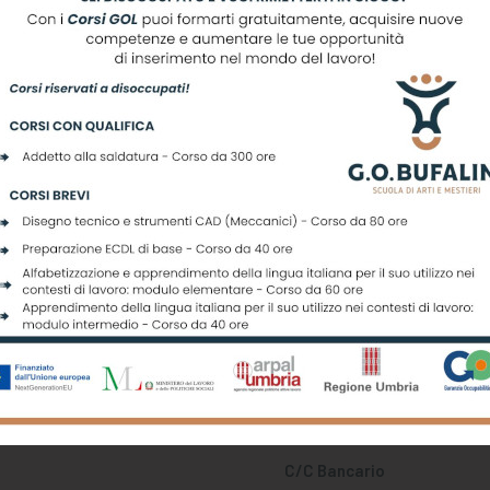
scriviti alla nostra newslett
Registrati per ricevere offerte e leggere le ultime news
C/C Bancario