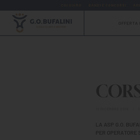
CHI SIAMO
BANDI E CONCORSI
AM
OFFERTA 
CORS
12 DICEMBRE 2019
|
LA ASP G.O. BUF
PER OPERATORE S