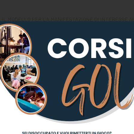
 IL MODELLO PER LA MANIFESTAZIONE DI INTERESSE A
 PUO’ ESSERE INVIATO ALLA MAIL: info@gobufalini.it
FO CONTATTARE LA SEGRETERIA DELLA SCUOLA ALLO 0
HE LA PRIMA LEZIONE DEL CORSO OSS
E’ PREVISTA PER IL GIORN
0 ++++