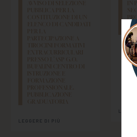
AVVISO DI SELEZIONE
IN 
PUBBLICA PER LA
SE
COSTITUZIONE DI UN
PR
ELENCO DI CANDIDATI
MO
PER LA
VE
PARTECIPAZIONE A
TIROCINI FORMATIVI
EXTRACURRICULARI
PRESSO L’ASP G.O.
BUFALINI CENTRO DI
ISTRUZIONE E
FORMAZIONE
PROFESSIONALE.
PUBBLICAZIONE
GRADUATORIA
LEGGER
LEGGERE DI PIÙ