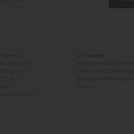
tolomeo, sn
C/C Bancario
di Castello (PG)
MONTE DEI PASCHI DI SIEN
075.855.42.45
IBAN IT82H01030216000000
2.72.10
Intestato a ASP Giovanni Ott
lini.it
Bufalini
pcert.postecert.it
 di Istruzione e Formazione Professionale - ASP / C.F. 81003130549 | P.