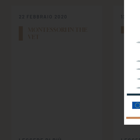
22 FEBBRAIO 2020
12 DIC
MONTESSORI IN THE
CO
VET