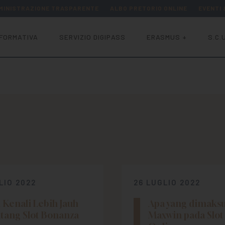
MINISTRAZIONE TRASPARENTE
ALBO PRETORIO ONLINE
EVENTI
FORMATIVA
SERVIZIO DIGIPASS
ERASMUS +
S.C.U
LIO 2022
26 LUGLIO 2022
 Kenali Lebih Jauh
Apa yang dimaksu
tang Slot Bonanza
Maxwin pada Slot