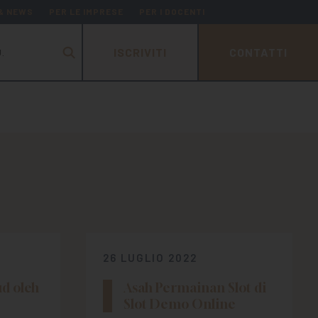
 & NEWS
PER LE IMPRESE
PER I DOCENTI
ISCRIVITI
CONTATTI
.
26 LUGLIO 2022
d oleh
Asah Permainan Slot di
Slot Demo Online