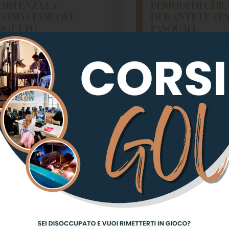
PARTENZA LA
PERIODI DI CHI
CONDA FASE DEL
DURANTE LE FES
OGETTO
PASQUALI.
NTESSORI IN THE
T
E DI PIÙ
LEGGERE DI PIÙ