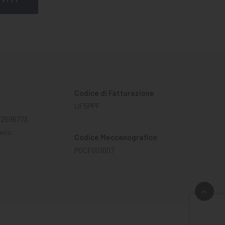
Codice di Fatturazione
A
UF5PPF
02596773
avio
Codice Meccanografico
PGCF001007
I. 01348130541
Tutti i diritti sono riservati