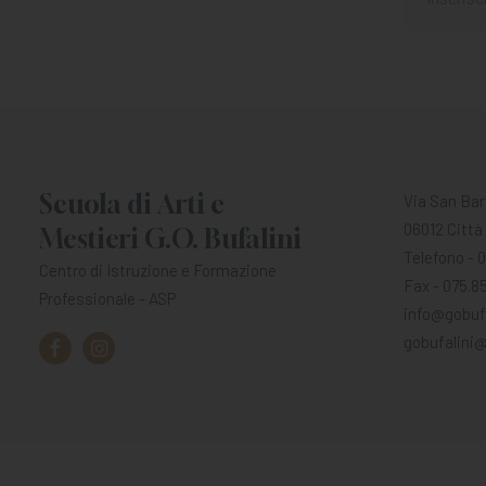
Scuola di Arti e
Via San Bar
06012 Città 
Mestieri G.O. Bufalini
Telefono - 
Centro di Istruzione e Formazione
Fax - 075.85
Professionale - ASP
info@gobufa
gobufalini@
Copyright © 2025 Scuola di Arti e Mestieri G.O. Bufalini - Centro