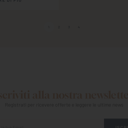
E DI PIÙ
1
2
3
4
scriviti alla nostra newslett
Registrati per ricevere offerte e leggere le ultime news