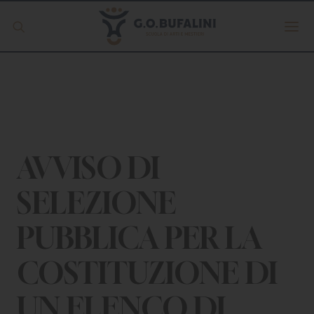
Offerta formativa
Servizio Digipass
Erasmus +
AVVISO DI
SELEZIONE
S.C.U.
PUBBLICA PER LA
ISCRIVITI
COSTITUZIONE DI
UN ELENCO DI