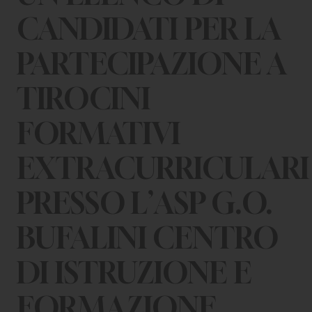
CHI SIAMO
CANDIDATI PER LA
PER LE IMPRESE
PARTECIPAZIONE A
PER I DOCENTI
TIROCINI
BANDI E CONCORSI
FORMATIVI
EVENTI E NEWS
EXTRACURRICULARI
CONTATTI
PRESSO L’ASP G.O.
BUFALINI CENTRO
DI ISTRUZIONE E
FORMAZIONE