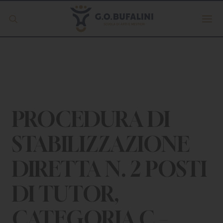
Offerta formativa
Servizio Digipass
Erasmus +
PROCEDURA DI
STABILIZZAZIONE
S.C.U.
DIRETTA N. 2 POSTI
ISCRIVITI
DI TUTOR,
CATEGORIA C –