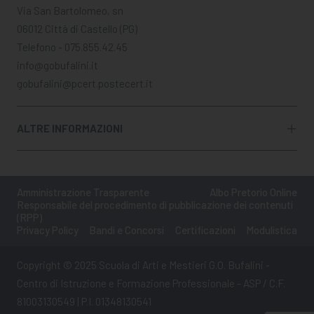
Via San Bartolomeo, sn
06012 Città di Castello (PG)
Telefono - 075.855.42.45
info@gobufalini.it
gobufalini@pcert.postecert.it
ALTRE INFORMAZIONI
Amministrazione Trasparente
Albo Pretorio Online
Responsabile del procedimento di pubblicazione dei contenuti
(RPP)
Privacy Policy
Bandi e Concorsi
Certificazioni
Modulistica
Copyright © 2025 Scuola di Arti e Mestieri G.O. Bufalini -
Centro di Istruzione e Formazione Professionale - ASP / C.F.
81003130549 | P.I. 01348130541