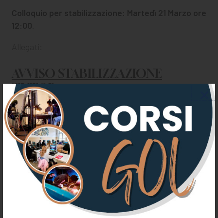
Colloquio per stabilizzazione: Martedì 21 Marzo ore
12:00
.
Allegati:
AVVISO STABILIZZAZIONE
TUTOR
FAX SIMILE DOMANDA