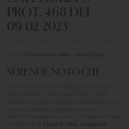
CHI SIAMO
PROT. 468 DEL
PER LE IMPRESE
09/02/2023
PER I DOCENTI
9 FEBBRAIO 2023
|
IN
BANDI E CONCORSI
,
NEWS
|
BY
G.O. BUFALINI
BANDI E CONCORSI
Come da
Protocollo nr. 468
del
09/02/2023
EVENTI E NEWS
SI RENDE NOTO CHE
CONTATTI
E’ indetta procedura di stabilizzazione di cui al
comma 1 dell’art. 20 del D.Lgs. 75/2017, previa
acquisizione di idonea istanza di partecipazione da
parte dei candidati in possesso dei requisiti
prescritti dal presente avviso, per le seguenti figure
professionali:
n. 2 posti di Tutor, categoria C
.