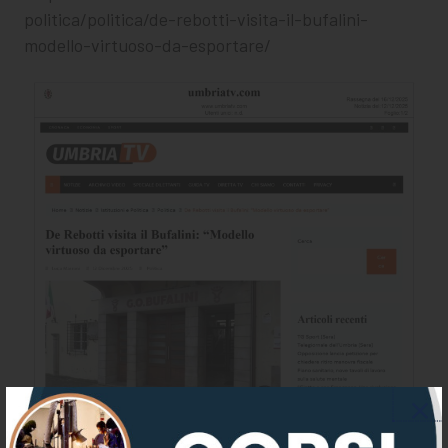
politica/politica/de-rebotti-visita-il-bufalini-
modello-virtuoso-da-esportare/