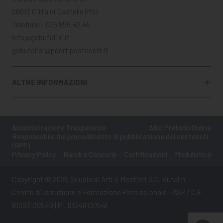
06012 Città di Castello (PG)
Telefono - 075.855.42.45
info@gobufalini.it
gobufalini@pcert.postecert.it
ALTRE INFORMAZIONI
Amministrazione Trasparente
Albo Pretorio Online
Responsabile del procedimento di pubblicazione dei contenuti
(RPP)
Privacy Policy
Bandi e Concorsi
Certificazioni
Modulistica
Copyright © 2025 Scuola di Arti e Mestieri G.O. Bufalini -
Centro di Istruzione e Formazione Professionale - ASP / C.F.
81003130549 | P.I. 01348130541