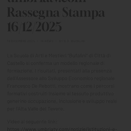
CHI SIAMO
Rassegna Stampa
PER LE IMPRESE
16/12/2025
PER I DOCENTI
16 DICEMBRE 2025
|
IN
NEWS
|
BY
G.O. BUFALINI
BANDI E CONCORSI
La Scuola di Arti e Mestieri “Bufalini” di Città di
EVENTI E NEWS
Castello si conferma un modello regionale di
formazione. I risultati, presentati alla presenza
CONTATTI
dell’Assessore allo Sviluppo Economico regionale
Francesco De Rebotti, mostrano come i percorsi
formativi costruiti insieme al tessuto produttivo
generino occupazione, inclusione e sviluppo reale
per l’Alta Valle del Tevere.
Video al seguente link:
https://www.umbriatv.com/notizie/istituzioni-e-