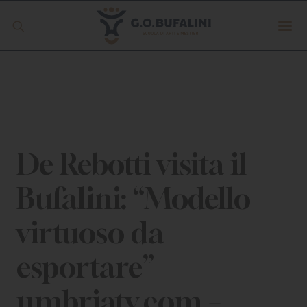
Offerta formativa
Servizio Digipass
Erasmus +
De Rebotti visita il
Bufalini: “Modello
S.C.U.
virtuoso da
ISCRIVITI
esportare” –
umbriatv.com –