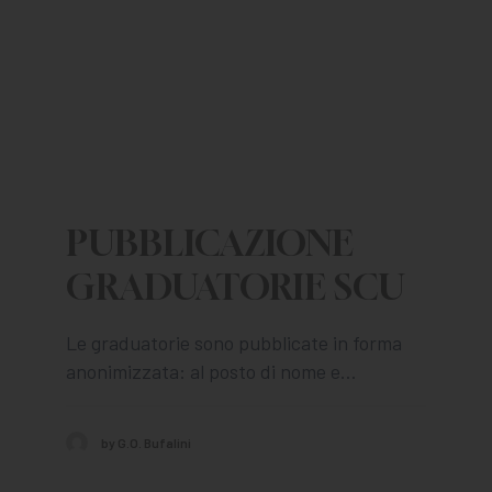
CHI SIAMO
PER LE IMPRESE
PER I DOCENTI
BANDI E CONCORSI
EVENTI E NEWS
PUBBLICAZIONE
CONTATTI
GRADUATORIE SCU
Le graduatorie sono pubblicate in forma
anonimizzata: al posto di nome e…
by G.O. Bufalini