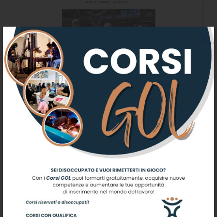
Città di Castello -
Scuola Bufalini, nuovo
CdA «Un`offerta che
intercetta bisogni di