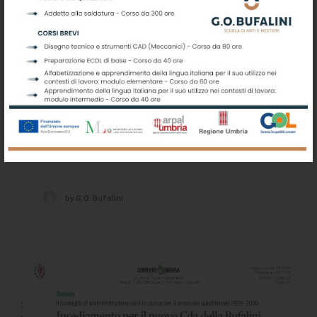
imprese e giovani» -
NAZIONE UMBRIA
PERUGIA - Rassegna
Stampa 21/06/2026
Scuola Bufalini, nuovo CdA «Un’offerta
che intercetta bisogni di imprese e…
by G.O. Bufalini