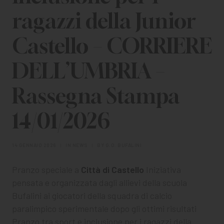
CHI SIAMO
ragazzi della Junior
PER LE IMPRESE
Castello – CORRIERE
PER I DOCENTI
DELL’UMBRIA –
BANDI E CONCORSI
Rassegna Stampa
EVENTI E NEWS
14/01/2026
CONTATTI
14 GENNAIO 2026
|
IN
NEWS
|
BY
G.O. BUFALINI
Pranzo speciale a
Città di Castello
Iniziativa
pensata e organizzata dagli allievi della scuola
Bufalini ai giocatori della squadra di calcio
paralimpico sperimentale dopo gli ottimi risultati
Pranzo tra sport e inclusione per i ragazzi della