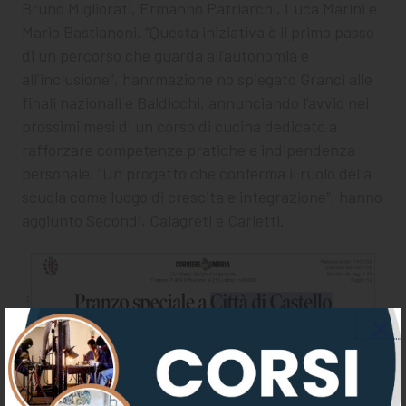
Bruno Migliorati, Ermanno Patriarchi, Luca Marini e
Mario Bastianoni. “Questa iniziativa è il primo passo
di un percorso che guarda all’autonomia e
all’inclusione”, hanrmazione no spiegato Granci alle
finali nazionali e Baldicchi, annunciando l’avvio nei
prossimi mesi di un corso di cucina dedicato a
rafforzare competenze pratiche e indipendenza
personale. “Un progetto che conferma il ruolo della
scuola come luogo di crescita e integrazione”, hanno
aggiunto Secondi, Calagreti e Carletti.