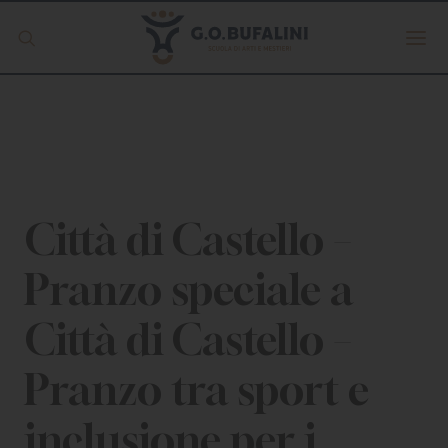
Offerta formativa
Servizio Digipass
Erasmus +
Città di Castello –
Pranzo speciale a
S.C.U.
Città di Castello –
ISCRIVITI
Pranzo tra sport e
inclusione per i