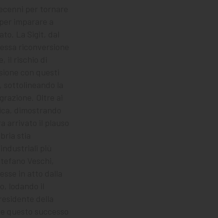
decenni per tornare
 per imparare a
to. La Sigit, dal
plessa riconversione
 il rischio di
usione con questi
 sottolineando la
grazione. Oltre ai
rica, dimostrando
a arrivato il plauso
bria stia
ndustriali più
tefano Veschi,
sse in atto dalla
o, lodando il
presidente della
ome questo successo