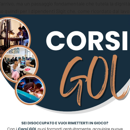
’arrivo, ma un passaggio fondamentale che tutela la dignità
so quindi per i dipendenti Sigit che, come ricordato dal lav
hiesto la certezza di continuare a costruire un domani più s