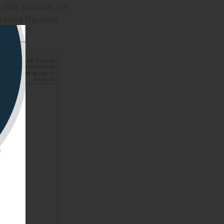
 delle persone. Un
oratore Maurizio
olido.