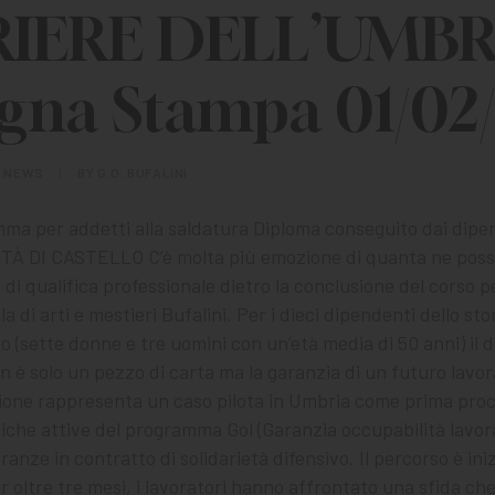
IERE DELL’UMBRI
gna Stampa 01/02
N
NEWS
|
BY
G.O. BUFALINI
mma per addetti alla saldatura Diploma conseguito dai dipend
ITTÀ DI CASTELLO C’è molta più emozione di quanta ne pos
di qualifica professionale dietro la conclusione del corso pe
la di arti e mestieri Bufalini. Per i dieci dipendenti dello st
no (sette donne e tre uomini con un’età media di 50 anni) il
on è solo un pezzo di carta ma la garanzia di un futuro lavo
zione rappresenta un caso pilota in Umbria come prima pro
itiche attive del programma Gol (Garanzia occupabilità lavor
anze in contratto di solidarietà difensivo. Il percorso è ini
 oltre tre mesi, i lavoratori hanno affrontato una sfida che