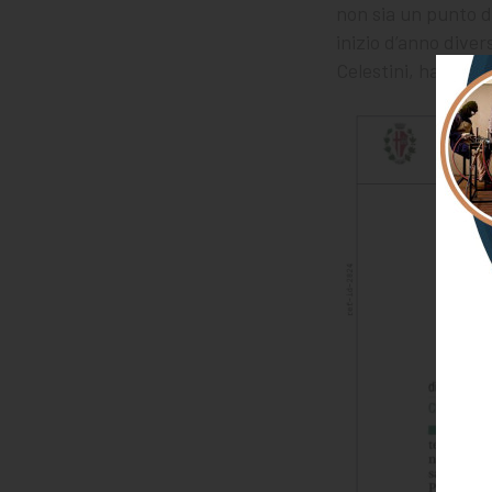
non sia un punto d
inizio d’anno diver
Celestini, hanno c