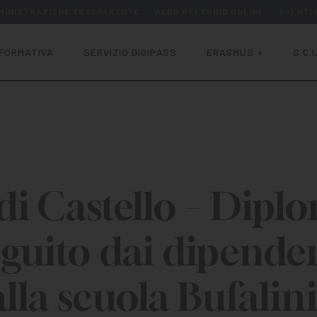
MINISTRAZIONE TRASPARENTE
ALBO PRETORIO ONLINE
EVENTI
FORMATIVA
SERVIZIO DIGIPASS
ERASMUS +
S.C.U
 di Castello – Dipl
guito dai dipende
alla scuola Bufalini