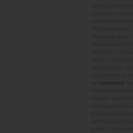
coraggio e determi
sui banchi e nei l
domare il metallo è
1972 specializzata 
industriale verso il
restare esclusi da
risultati è entusi
serietà e la forte 
dieci saldatori, al
una coesione di gru
dell’
assessore
reg
investendo con suc
delicate. Anche i s
hanno parlato di u
Bufalini pagano e 
sacrificio di chi s
Bufalini, Giovanni