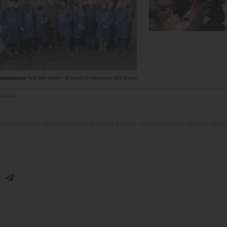
a conseguito dai dipendenti Sigit alla scuola Bufalini – CORRIERE DELL’UMBRIA – Ra