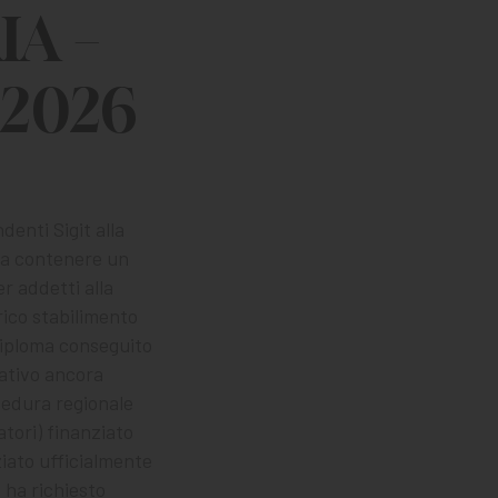
A –
/2026
enti Sigit alla
sa contenere un
r addetti alla
orico stabilimento
 diploma conseguito
rativo ancora
cedura regionale
atori) finanziato
ziato ufficialmente
 ha richiesto