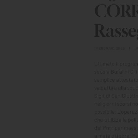
CORR
Rasse
1 FEBBRAIO 2026
|
I
Ultimato il progra
scuola Bufalini C
semplice attestato 
saldatura alla scuo
Sigit di San Giusti
nei giorni scorsi n
possibile. L’opera
che utilizza le pol
dal Pnrr per maestr
a metà ottobre. Per