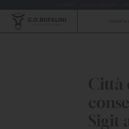
CHI SIAMO
BANDI E CONCORSI
AM
OFFERTA 
Città
conse
Sigit 