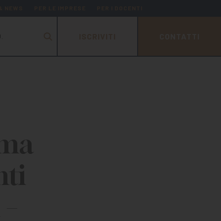
 & NEWS
PER LE IMPRESE
PER I DOCENTI
ISCRIVITI
CONTATTI
.
oma
nti
 –