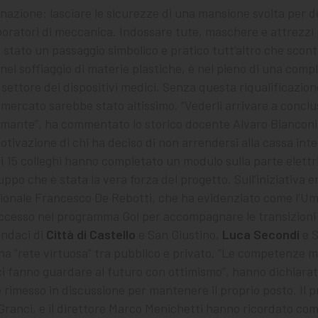
nazione: lasciare le sicurezze di una mansione svolta per 
aboratori di meccanica. Indossare tute, maschere e attrezzi
 stato un passaggio simbolico e pratico tutt’altro che sconta
nel soffiaggio di materie plastiche, è nel pieno di una com
 settore dei dispositivi medici. Senza questa riqualificazione,
l mercato sarebbe stato altissimo. “Vederli arrivare a concl
asmante”, ha commentato lo storico docente Alvaro Bianconi,
motivazione di chi ha deciso di non arrendersi alla cassa inte
tri 15 colleghi hanno completato un modulo sulla parte elett
ppo che è stata la vera forza del progetto. Sull’iniziativa er
ionale Francesco De Rebotti, che ha evidenziato come l’Um
cesso nel programma Gol per accompagnare le transizioni i
indaci di
Città di Castello
e San Giustino,
Luca Secondi
e S
na “rete virtuosa” tra pubblico e privato. “Le competenze me
ci fanno guardare al futuro con ottimismo”, hanno dichiarat
i è rimesso in discussione per mantenere il proprio posto. Il 
 Granci, e il direttore Marco Menichetti hanno ricordato c