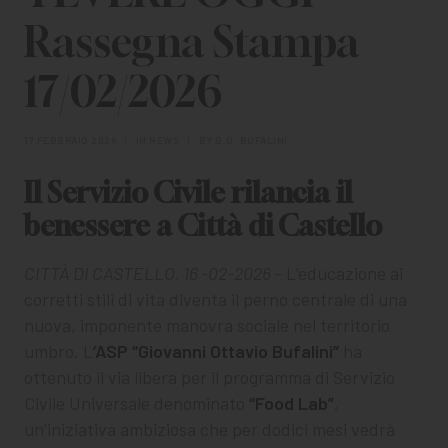
CHI SIAMO
Rassegna Stampa
PER LE IMPRESE
17/02/2026
PER I DOCENTI
17 FEBBRAIO 2026
|
IN
NEWS
|
BY
G.O. BUFALINI
BANDI E CONCORSI
Il Servizio Civile rilancia il
EVENTI E NEWS
benessere a Città di Castello
CONTATTI
CITTÀ DI CASTELLO, 16 -02-2026 –
L’educazione ai
corretti stili di vita diventa il perno centrale di una
nuova, imponente manovra sociale nel territorio
umbro. L
’ASP “Giovanni Ottavio Bufalini”
ha
ottenuto il via libera per il programma di Servizio
Civile Universale denominato
“Food Lab”
,
un’iniziativa ambiziosa che per dodici mesi vedrà