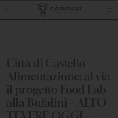
Offerta formativa
Servizio Digipass
Erasmus +
Città di Castello –
Alimentazione: al via
S.C.U.
il progetto Food Lab
ISCRIVITI
alla Bufalini – ALTO
TEVERE OGGI –