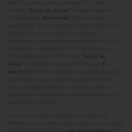
direttrici speculari ma connesse. Da un lato
troviamo
“Food Lab Junior”
, un’azione massiccia
che impegnerà
39 volontari
all’interno delle
associazioni
sportive
dilettantistiche locali. Qui, la
missione è fornire strumenti concreti per
contrastare la disinformazione alimentare e l’abuso
di integratori, spesso figli di miti pericolosi nel
mondo dello sport. Dall’altro lato,
“Food Lab
Senior”
si concentrerà sulla terza età con
8
operatori
dedicati. In questo caso, il cibo non è solo
nutrimento, ma uno strumento di prevenzione
contro la fragilità senile e un potente antidoto
all’isolamento sociale, valorizzando la filiera corta e i
prodotti del territorio.
Ciò che rende questo progetto un modello di
riferimento è la densità delle collaborazioni attivate.
Una sinergia che coinvolge
ben 25 enti diversi
, tra