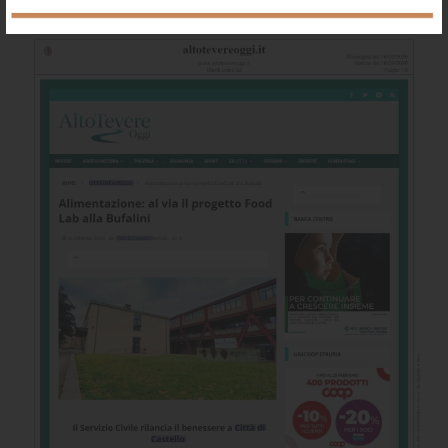
via-il-progetto-food-lab-alla-bufalini/