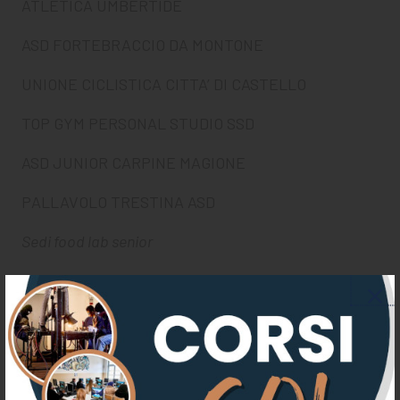
ATLETICA UMBERTIDE
ASD FORTEBRACCIO DA MONTONE
UNIONE CICLISTICA CITTA’ DI CASTELLO
TOP GYM PERSONAL STUDIO SSD
ASD JUNIOR CARPINE MAGIONE
PALLAVOLO TRESTINA ASD
Sedi food lab senior
FIORE VERDE SOCIETA’ COOPERATIVA SOCIALE
ASSOCIAZIONE DI VOLONTARIATO “GENITORI OGGI”
COMUNE DI CITTA’ DI CASTELLO
FONDAZIONE CREUSA BRIZI BITTONI