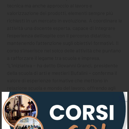
tecnica ma anche approccio al lavoro e
valorizzazione dei prodotti, elementi sempre più
richiesti in un mercato in evoluzione. A coordinare le
attività una docente esperta, capace di integrare
l’esperienza dell’ospite con il percorso didattico,
mantenendo l’attenzione sugli obiettivi formativi. Il
corso s’inserisce nel solco delle attività che puntano
a rafforzare il legame tra scuola e impresa.
“L’iniziativa – ha detto Giovanni Granci, presidente
della scuola di arti e mestieri Bufalini – conferma il
valore di esperienze formative che mettono in
relazione scuola e mondo del lavoro, offrendo agli
studenti strumenti concreti e aggiornati per il loro
futuro professionale.”