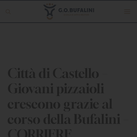
Offerta formativa
Servizio Digipass
Erasmus +
Città di Castello –
Giovani pizzaioli
S.C.U.
crescono grazie al
ISCRIVITI
corso della Bufalini –
CORRIERE