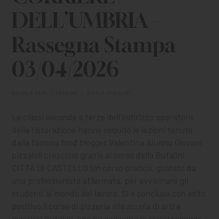
CHI SIAMO
DELL’UMBRIA –
PER LE IMPRESE
Rassegna Stampa
PER I DOCENTI
03/04/2026
BANDI E CONCORSI
EVENTI E NEWS
8 APRILE 2026
|
IN
NEWS
|
BY
G.O. BUFALINI
Le classi seconde e terze dell’indirizzo operatore
CONTATTI
della ristorazione hanno seguito le lezioni tenute
dalla famosa food blogger Valentina Alunno Giovani
pizzaioli crescono grazie al corso della Bufalini
CITTÀ DI CASTELLO Un corso pratico, guidato da
una professionista affermata, per avvicinare gli
studenti al mondo del lavoro. Si è concluso con esito
positivo il corso di pizzeria alla scuola di arti e
mestieri Bufalini, che ha coinvolto le classi seconde