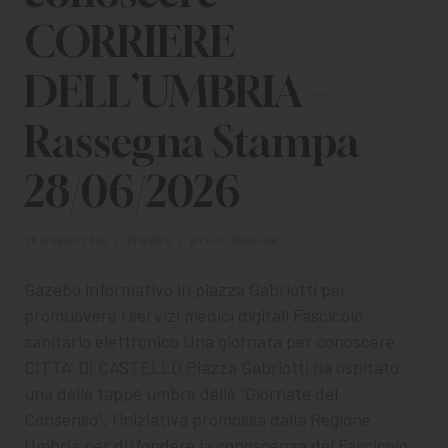
CHI SIAMO
CORRIERE
PER LE IMPRESE
DELL’UMBRIA –
PER I DOCENTI
Rassegna Stampa
BANDI E CONCORSI
28/06/2026
EVENTI E NEWS
CONTATTI
29 GIUGNO 2026
|
IN
NEWS
|
BY
G.O. BUFALINI
Gazebo informativo in piazza Gabriotti per
promuovere i servizi medici digitali Fascicolo
sanitario elettronico Una giornata per conoscere
CITTA’ DI CASTELLO Piazza Gabriotti ha ospitato
una delle tappe umbre delle “Giornate del
Consenso”, l’iniziativa promossa dalla Regione
Umbria per diffondere la conoscenza del Fascicolo