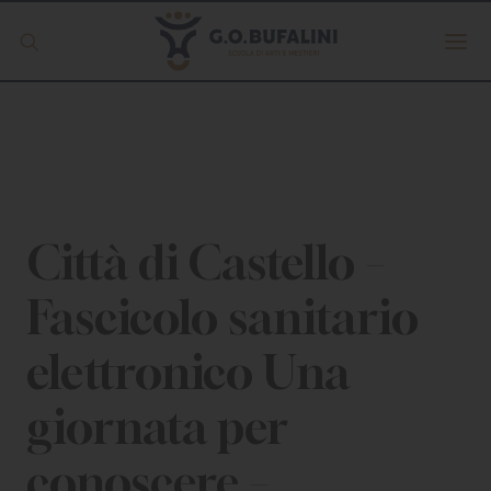
Offerta formativa
Servizio Digipass
Erasmus +
Città di Castello –
Fascicolo sanitario
S.C.U.
elettronico Una
ISCRIVITI
giornata per
conoscere –