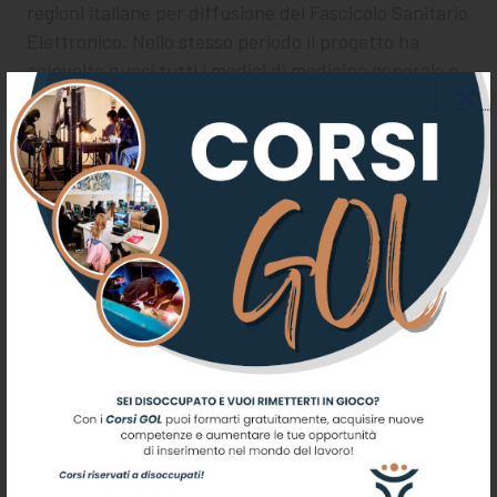
regioni italiane per diffusione del Fascicolo Sanitario
Elettronico. Nello stesso periodo il progetto ha
coinvolto quasi tutti i medici di medicina generale e
ha raggiunto un livello di alimentazione
documentale superiore al 95%. L’attività di
sensibilizzazione è proseguita nelle scorse
settimane anche nei principali presidi sanitari e
nelle farmacie dell’Alta Valle del Tevere,
confermando l’impegno della Regione e dei
facilitatori digitali nel promuovere una sanità
sempre più digitale, accessibile e vicina alle
esigenze delle persone.