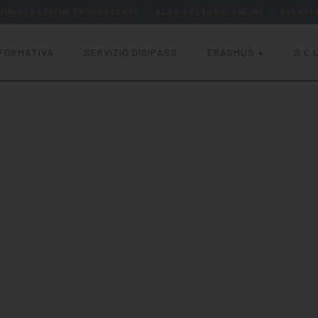
MINISTRAZIONE TRASPARENTE
ALBO PRETORIO ONLINE
EVENTI
FORMATIVA
SERVIZIO DIGIPASS
ERASMUS +
S.C.U