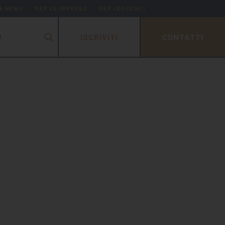
 & NEWS
PER LE IMPRESE
PER I DOCENTI
ISCRIVITI
CONTATTI
.