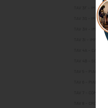
TAV 3F – IMPIAN
TAV 3G – IMPIAN
TAV 3H – IMPIAN
TAV 3I – IMPIANT
TAV 4A – CALCOL
TAV 4B – SCHEMI 
TAV 5 – PIANO D
TAV 6 – PIANO DI
TAV 7 – COMPUTO
TAV 8 – CRONOP