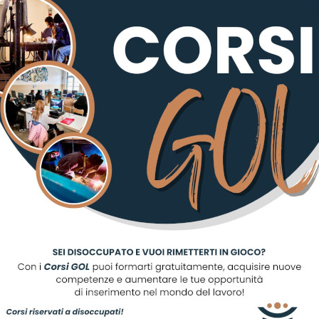
TO ELETTRICO TUBAZIONI PALAZZINA NUOVE AULE
TO ELETTRICO TUBAZIONI LABORATORI E SERVIZI
TO RILEVAZIONE FUMI
O FISSO ESTINZIONE
I IMPIANTI IMPIANTO FISSO ESTINZIONE
UNIFILARI DEI QUADRI
I MANUTENZIONE
 SICUREZZA
 METRICO
ROGRAMMA