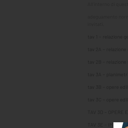
All’interno di ques
adeguamento normat
invitati.
tav 1 – relazione g
tav 2A – relazione 
tav 2B – relazione 
tav 3A – planimetr
tav 3B – opere edil
tav 3C – opere ed
TAV 3D – OPERE E
TAV 3E – IMPIA