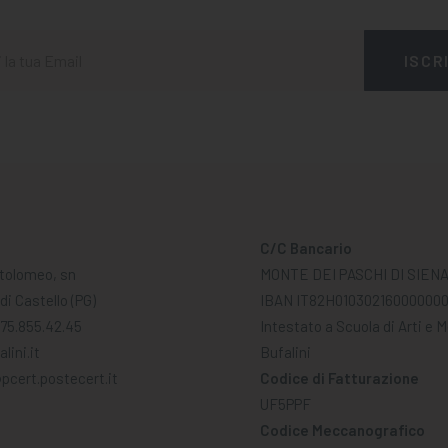
C/C Bancario
tolomeo, sn
MONTE DEI PASCHI DI SIEN
di Castello (PG)
IBAN IT82H01030216000000
075.855.42.45
Intestato a Scuola di Arti e 
lini.it
Bufalini
pcert.postecert.it
Codice di Fatturazione
UF5PPF
Codice Meccanografico