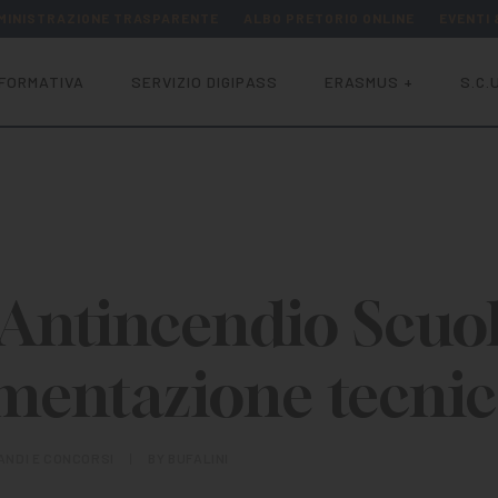
MINISTRAZIONE TRASPARENTE
ALBO PRETORIO ONLINE
EVENTI
FORMATIVA
SERVIZIO DIGIPASS
ERASMUS +
S.C.U
Antincendio Scuol
entazione tecnic
ANDI E CONCORSI
|
BY
BUFALINI