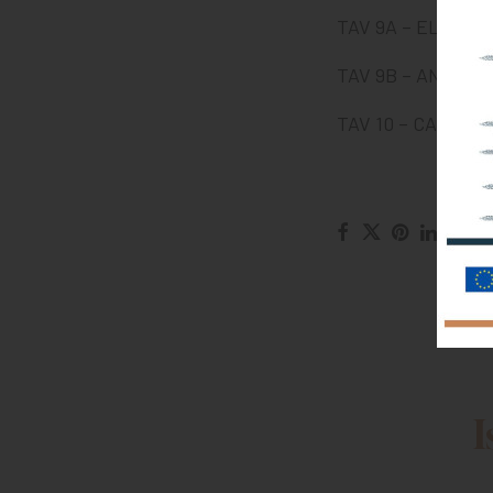
TAV 9A – ELENCO
TAV 9B – ANALISI
TAV 10 – CAPITO
I