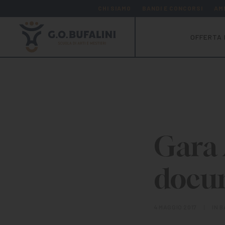
CHI SIAMO
BANDI E CONCORSI
AM
OFFERTA 
Gara 
docum
4 MAGGIO 2017
|
IN
B