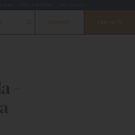
 & NEWS
PER LE IMPRESE
PER I DOCENTI
ISCRIVITI
CONTATTI
.
a –
a