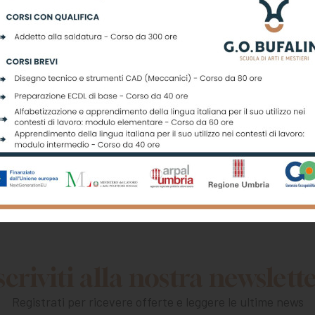
 PREZZI
 DEI PREZZI
LATO SPECIALE
scriviti alla nostra newslett
Registrati per ricevere offerte e leggere le ultime news