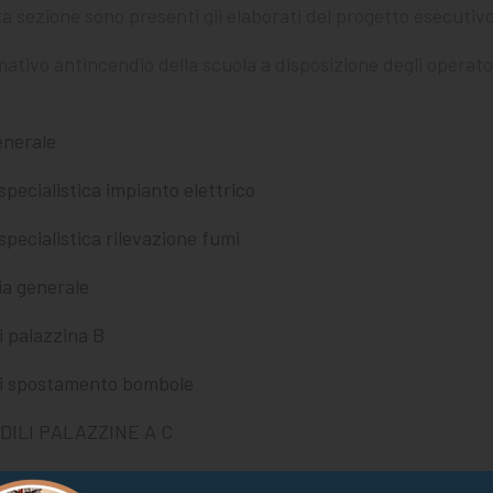
ta sezione sono presenti gli elaborati del progetto esecutivo 
ivo antincendio della scuola a disposizione degli operato
enerale
specialistica impianto elettrico
specialistica rilevazione fumi
ia generale
i palazzina B
ili spostamento bombole
DILI PALAZZINE A C
NTO ELETTRICO SCHEMA TOPOGRAFICO